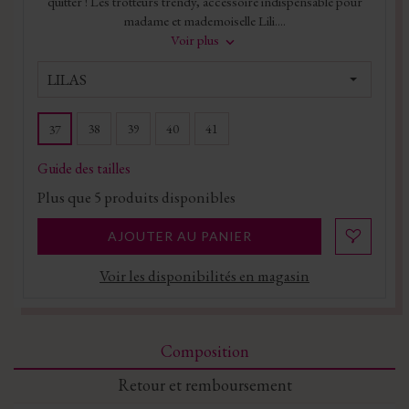
quitter ! Les trotteurs trendy, accessoire indispensable pour
madame et mademoiselle Lili....
Voir plus
LILAS
38
39
40
41
37
Guide des tailles
Plus que
5
produits disponibles
AJOUTER AU PANIER
Voir les disponibilités en magasin
Composition
Retour et remboursement