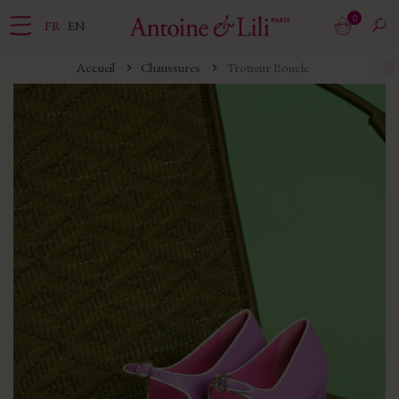
0
FR
EN
Accueil
Chaussures
Trotteur Boucle