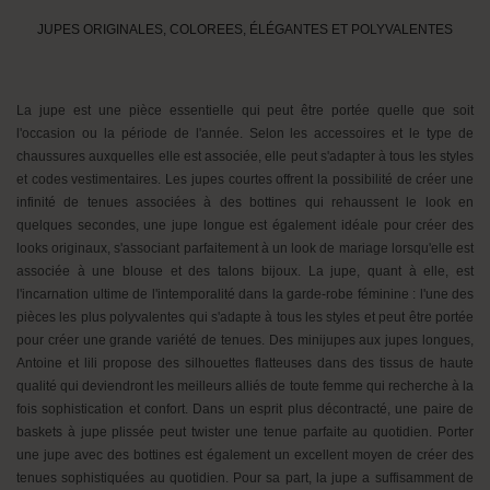
JUPES ORIGINALES, COLOREES, ÉLÉGANTES ET POLYVALENTES
La jupe est une pièce essentielle qui peut être portée quelle que soit
l'occasion ou la période de l'année. Selon les accessoires et le type de
chaussures auxquelles elle est associée, elle peut s'adapter à tous les styles
et codes vestimentaires. Les jupes courtes offrent la possibilité de créer une
infinité de tenues associées à des bottines qui rehaussent le look en
quelques secondes, une jupe longue est également idéale pour créer des
looks originaux, s'associant parfaitement à un look de mariage lorsqu'elle est
associée à une blouse et des talons bijoux. La jupe, quant à elle, est
l'incarnation ultime de l'intemporalité dans la garde-robe féminine : l'une des
pièces les plus polyvalentes qui s'adapte à tous les styles et peut être portée
pour créer une grande variété de tenues. Des minijupes aux jupes longues,
Antoine et lili propose des silhouettes flatteuses dans des tissus de haute
qualité qui deviendront les meilleurs alliés de toute femme qui recherche à la
fois sophistication et confort. Dans un esprit plus décontracté, une paire de
baskets à jupe plissée peut twister une tenue parfaite au quotidien. Porter
une jupe avec des bottines est également un excellent moyen de créer des
tenues sophistiquées au quotidien. Pour sa part, la jupe a suffisamment de