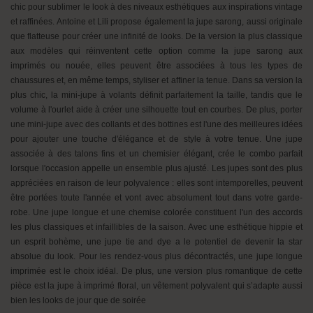
chic pour sublimer le look à des niveaux esthétiques aux inspirations vintage
et raffinées. Antoine et Lili propose également la jupe sarong, aussi originale
que flatteuse pour créer une infinité de looks. De la version la plus classique
aux modèles qui réinventent cette option comme la jupe sarong aux
imprimés ou nouée, elles peuvent être associées à tous les types de
chaussures et, en même temps, styliser et affiner la tenue. Dans sa version la
plus chic, la mini-jupe à volants définit parfaitement la taille, tandis que le
volume à l'ourlet aide à créer une silhouette tout en courbes. De plus, porter
une mini-jupe avec des collants et des bottines est l'une des meilleures idées
pour ajouter une touche d'élégance et de style à votre tenue. Une jupe
associée à des talons fins et un chemisier élégant, crée le combo parfait
lorsque l'occasion appelle un ensemble plus ajusté. Les jupes sont des plus
appréciées en raison de leur polyvalence : elles sont intemporelles, peuvent
être portées toute l'année et vont avec absolument tout dans votre garde-
robe. Une jupe longue et une chemise colorée constituent l'un des accords
les plus classiques et infaillibles de la saison. Avec une esthétique hippie et
un esprit bohème, une jupe tie and dye a le potentiel de devenir la star
absolue du look. Pour les rendez-vous plus décontractés, une jupe longue
imprimée est le choix idéal. De plus, une version plus romantique de cette
pièce est la jupe à imprimé floral, un vêtement polyvalent qui s’adapte aussi
bien les looks de jour que de soirée