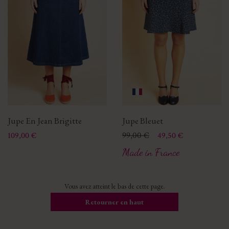
Jupe En Jean Brigitte
Jupe Bleuet
Prix
Prix
Prix de base
99,00 €
109,00 €
49,50 €
Made in France
Vous avez atteint le bas de cette page.
Retourner en haut