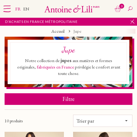
0
FR
EN
ACHATS EN FRANCE MÉTROPOLITAINE
Accueil
Jupe
Jupe
Notre collection de
jupes
aux matières et formes
originales,
fabriquées en France
privilégie le confort avant
toute chose.
Filtre
Trier par
10 produits