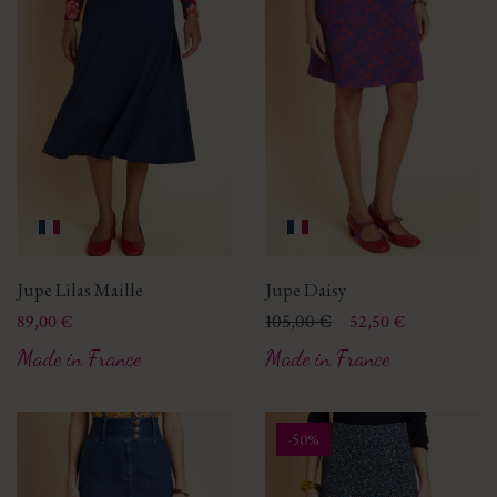
Jupe Lilas Maille
Jupe Daisy
Prix
Prix
Prix de base
105,00 €
89,00 €
52,50 €
Made in France
Made in France
-50%