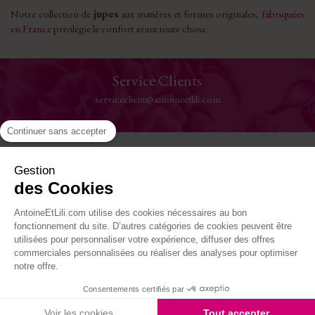
Notre collection de
jupes
aux matières et formes originales,
fabriquées
en France
privilégie le confort avant toute chose.
Paiement Sécurisé
Visa, Mastercard, Paypal
Continuer sans accepter
Aide
Gestion
des Cookies
La Maison
AntoineEtLili.com utilise des cookies nécessaires au bon
Où nous trouver
fonctionnement du site. D’autres catégories de cookies peuvent être
utilisées pour personnaliser votre expérience, diffuser des offres
commerciales personnalisées ou réaliser des analyses pour optimiser
Suivez-nous
notre offre.
Consentements certifiés par
Site réalisé par Kiwik - Agence PrestaShop
Voir les cookies
Tout accepter