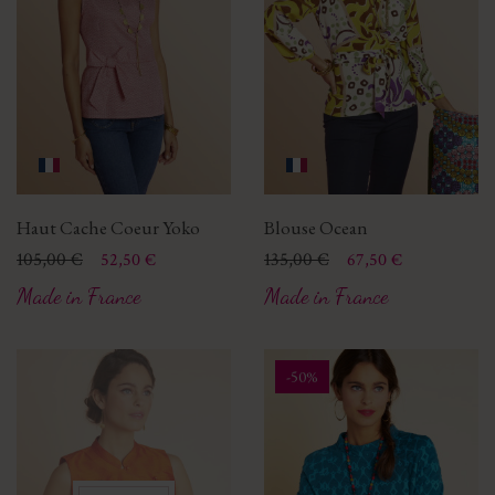
Haut Cache Coeur Yoko
Blouse Ocean
Prix
Prix de base
105,00 €
Prix
Prix de base
135,00 €
52,50 €
67,50 €
Made in France
Made in France
-50%