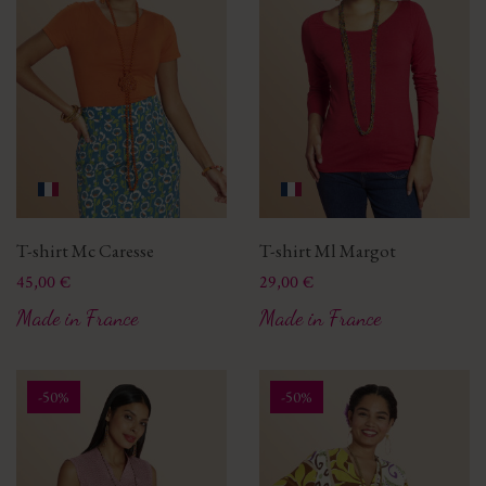
T-shirt Mc Caresse
T-shirt Ml Margot
Prix
Prix
45,00 €
29,00 €
Made in France
Made in France
-50%
-50%