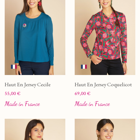
Haut En Jersey Cecile
Haut En Jersey Coquelicot
Prix
Prix
55,00 €
69,00 €
Made in France
Made in France