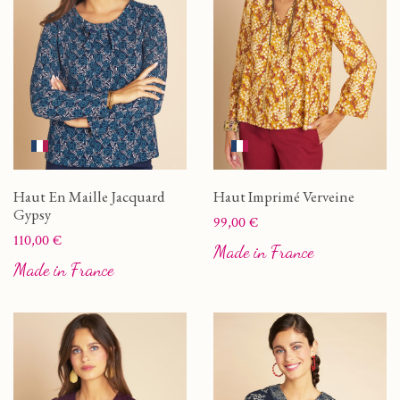
Haut En Maille Jacquard
Haut Imprimé Verveine
Gypsy
Prix
99,00 €
Prix
110,00 €
Made in France
Made in France