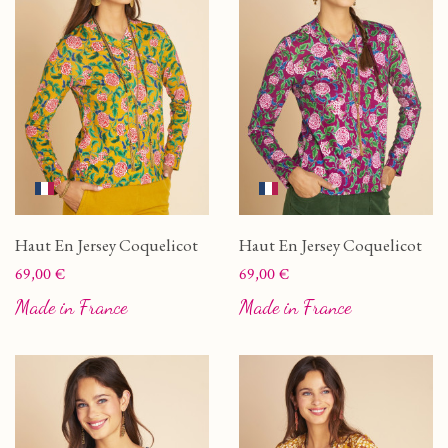
Haut En Jersey Coquelicot
Haut En Jersey Coquelicot
Prix
Prix
69,00 €
69,00 €
Made in France
Made in France