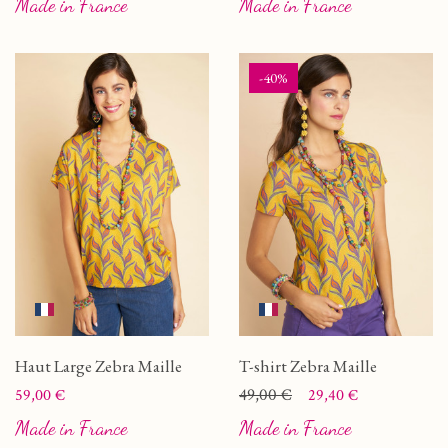
Made in France
Made in France
-40%
Haut Large Zebra Maille
T-shirt Zebra Maille
Prix
Prix
Prix de base
49,00 €
59,00 €
29,40 €
Made in France
Made in France