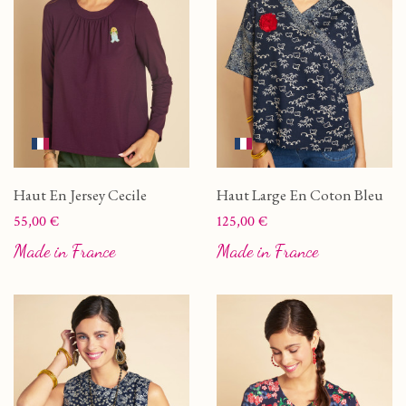
Haut En Jersey Cecile
Haut Large En Coton Bleu
Prix
Prix
55,00 €
125,00 €
Made in France
Made in France