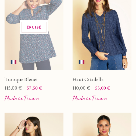
ÉPUISÉ
Tunique Bleuet
Haut Citadelle
Prix
Prix de base
115,00 €
Prix
Prix de base
110,00 €
57,50 €
55,00 €
Made in France
Made in France