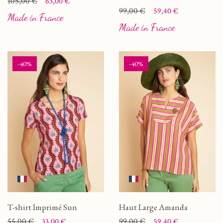
Prix
Prix de base
105,00 €
63,00 €
Prix
Prix de base
99,00 €
59,40 €
Made in France
Made in France
-40%
-40%
T-shirt Imprimé Sun
Haut Large Amanda
Prix
Prix de base
55,00 €
Prix
Prix de base
99,00 €
33,00 €
59,40 €