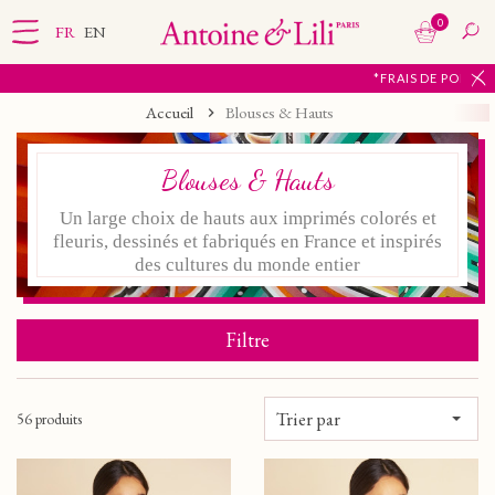
0
FR
EN
*FRAIS DE PORT OFFERTS À PARTIR DE 65€ D'ACH
Accueil
Blouses & Hauts
Blouses & Hauts
Un large choix de hauts aux imprimés colorés et
fleuris, dessinés et
fabriqués en France
et inspirés
des cultures du monde entier
Filtre
Trier par
56 produits