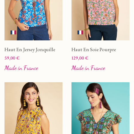
Haut En Jersey Jonquille
Haut En Soie Pourpre
Prix
Prix
59,00 €
129,00 €
Made in France
Made in France