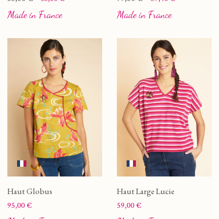
Made in France
Made in France
Haut Globus
Haut Large Lucie
Prix
Prix
95,00 €
59,00 €