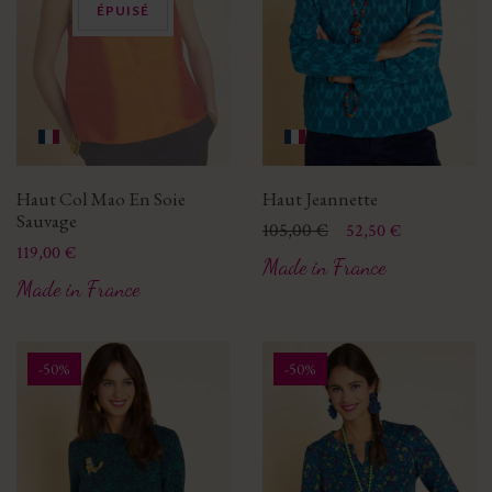
ÉPUISÉ
Haut Col Mao En Soie
Haut Jeannette
Sauvage
Prix
Prix de base
105,00 €
52,50 €
Prix
119,00 €
Made in France
Made in France
-50%
-50%