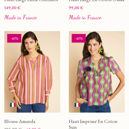
Prix
Prix
149,00 €
99,00 €
Made in France
Made in France
-40%
-40%
Blouse Amanda
Haut Imprimé En Coton
Sun