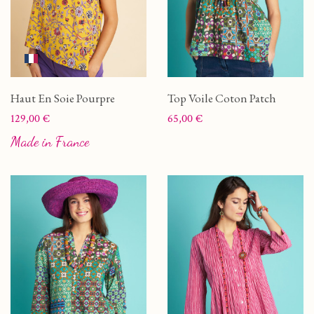
Haut En Soie Pourpre
Top Voile Coton Patch
Prix
Prix
129,00 €
65,00 €
Made in France