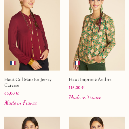
Haut Col Mao En Jersey
Haut Imprimé Ambre
Caresse
Prix
115,00 €
Prix
65,00 €
Made in France
Made in France