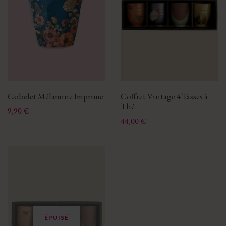
Gobelet Mélamine Imprimé
Coffret Vintage 4 Tasses à
Thé
Prix
9,90 €
Prix
44,00 €
ÉPUISÉ