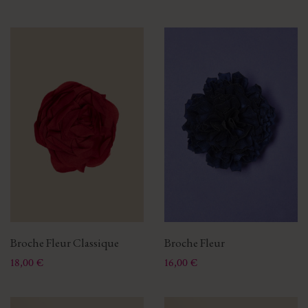
Broche Fleur Classique
Broche Fleur
Prix
Prix
18,00 €
16,00 €