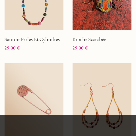
Sautoir Perles Et Cylindres
Broche Scarabée
Prix
Prix
29,00 €
29,00 €