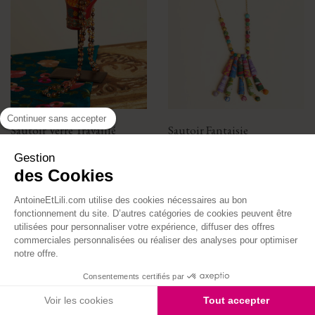
Continuer sans accepter
Sautoir Verre Travaillé
Sautoir Fantaisie
Prix
Prix
35,00 €
29,00 €
Gestion
des Cookies
AntoineEtLili.com utilise des cookies nécessaires au bon
fonctionnement du site. D’autres catégories de cookies peuvent être
utilisées pour personnaliser votre expérience, diffuser des offres
commerciales personnalisées ou réaliser des analyses pour optimiser
notre offre.
Consentements certifiés par
Voir les cookies
Tout accepter