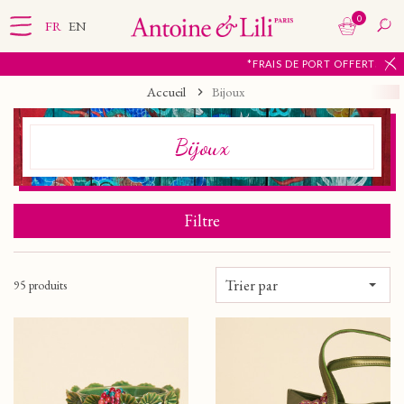
0
FR
EN
*FRAIS DE PORT OFFERTS À PARTIR DE 65€ D'ACHA
Accueil
Bijoux
Bijoux
Filtre
Trier par
95 produits