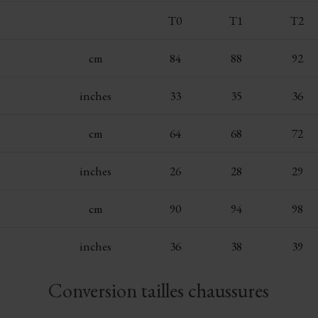
T0
T1
T2
cm
84
88
92
inches
33
35
36
cm
64
68
72
inches
26
28
29
cm
90
94
98
inches
36
38
39
Conversion tailles chaussures