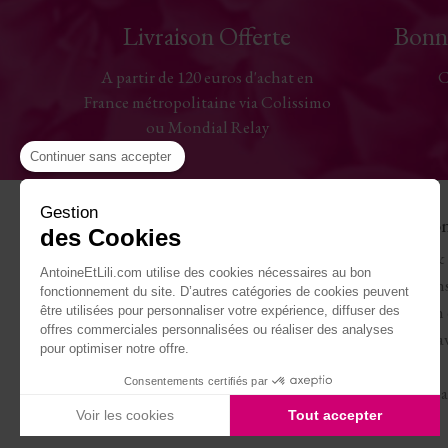
Livraison Offerte
Bonn
A partir de 120 euros d'achat en
C
France métropolitaine via Colissimo
ou Mondial Relay
Continuer sans accepter
Gestion
Aide
La Maiso
des Cookies
Contactez-nous
Antoine & 
AntoineEtLili.com utilise des cookies nécessaires au bon
Guide des tailles
Conditions
fonctionnement du site. D’autres catégories de cookies peuvent
Livraisons
Protection
être utilisées pour personnaliser votre expérience, diffuser des
offres commerciales personnalisées ou réaliser des analyses
Retours et remboursement
Travaillez 
pour optimiser notre offre.
Mon compte
Journal
Consentements certifiés par
Mentions légales
Carte cade
Voir les cookies
Tout accepter
Axeptio consent
Plateforme de Gestion du Consentement : Personnalisez vo