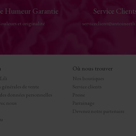
e Humeur Garantie
Service Client
ouleurs et originalité
serviceclient@antoineetli
n
Où nous trouver
Lili
Nos boutiques
 générales de vente
Service clients
 des données personnelles
Presse
avec nous
Parrainage
Devenez notre partenaire
au
s Options