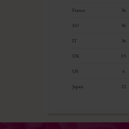
France
36
EU
36
IT
36
UK
3.5
US
6
Japan
22