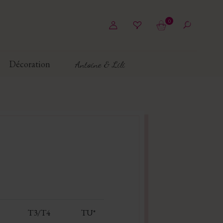
0
Décoration
Antoine & Lili
T3/T4
TU*