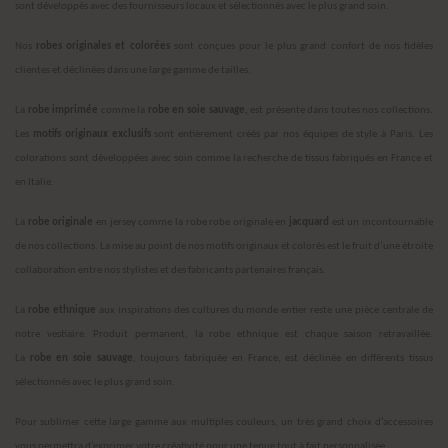
sont développés avec des fournisseurs locaux et sélectionnés avec le plus grand soin.
Nos
robes originales et colorées
sont conçues pour le plus grand confort de nos fidèles
clientes et déclinées dans une large gamme de tailles.
La
robe imprimée
comme la
robe en soie sauvage,
est présente dans toutes nos collections.
Les
motifs originaux exclusifs
sont entièrement créés par nos équipes de style à Paris. Les
colorations sont développées avec soin comme la recherche de tissus fabriqués en France et
en Italie.
La
robe originale
en jersey comme la robe robe originale en
jacquard
est un incontournable
de nos collections. La mise au point de nos motifs originaux et colorés est le fruit d’une étroite
collaboration entre nos stylistes et des fabricants partenaires français.
La
robe ethnique
aux inspirations des cultures du monde entier reste une pièce centrale de
notre vestiaire. Produit permanent, la robe ethnique est chaque saison retravaillée.
La
robe
en soie sauvage
, toujours fabriquée en France, est déclinée en différents tissus
sélectionnés avec le plus grand soin.
Pour sublimer cette large gamme aux multiples couleurs, un très grand choix d’accessoires
vous permettra d’exprimer votre créativité pour une tenue tout à fait personnalisée