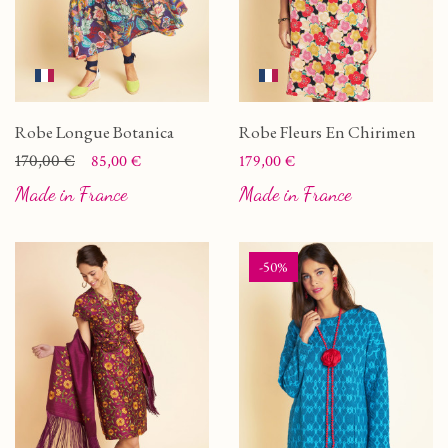
Robe Longue Botanica
Robe Fleurs En Chirimen
Prix
Prix de base
170,00 €
Prix
85,00 €
179,00 €
Made in France
Made in France
-50%