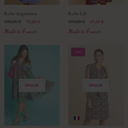
Robe Argentina
Robe Lili
Prix
Prix de base
150,00 €
Prix
Prix de base
139,00 €
75,00 €
69,50 €
Made in France
Made in France
-50%
ÉPUISÉ
ÉPUISÉ