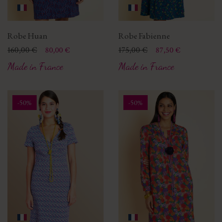
Robe Huan
Robe Fabienne
Prix
Prix de base
160,00 €
Prix
Prix de base
175,00 €
80,00 €
87,50 €
Made in France
Made in France
-50%
-50%