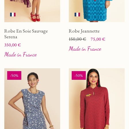
Robe En Soie Sauvage
Robe Jeannette
Serena
Prix
Prix de base
150,00 €
75,00 €
Prix
350,00 €
Made in France
Made in France
-50%
-50%