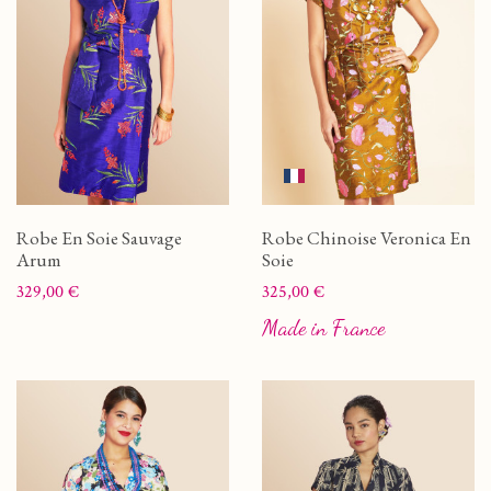
Robe En Soie Sauvage
Robe Chinoise Veronica En
Arum
Soie
Prix
Prix
329,00 €
325,00 €
Made in France