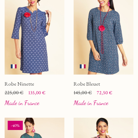
Robe Ninette
Robe Bleuet
Prix
Prix de base
225,00 €
Prix
Prix de base
145,00 €
135,00 €
72,50 €
Made in France
Made in France
-40%