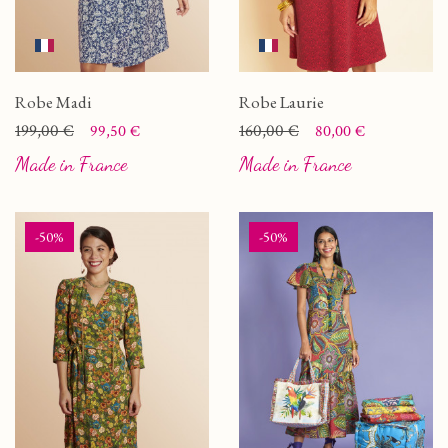
Robe Madi
Robe Laurie
Prix
Prix de base
199,00 €
Prix
Prix de base
160,00 €
99,50 €
80,00 €
Made in France
Made in France
-50%
-50%