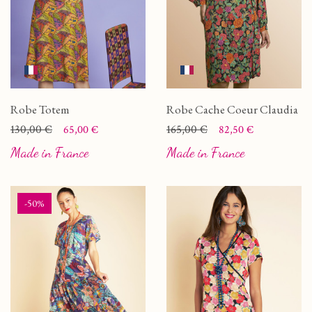
Robe Totem
Robe Cache Coeur Claudia
Prix
Prix de base
130,00 €
Prix
Prix de base
165,00 €
65,00 €
82,50 €
Made in France
Made in France
-50%