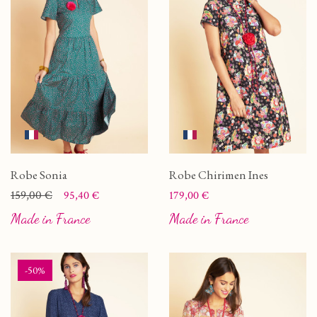
Robe Sonia
Robe Chirimen Ines
Prix
Prix de base
159,00 €
Prix
95,40 €
179,00 €
Made in France
Made in France
-50%