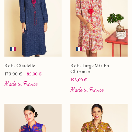
Robe Citadelle
Robe Large Mia En
Chirimen
Prix
Prix de base
170,00 €
85,00 €
Prix
195,00 €
Made in France
Made in France