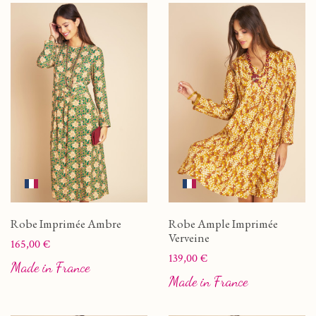
Robe Imprimée Ambre
Robe Ample Imprimée
Verveine
Prix
165,00 €
Prix
139,00 €
Made in France
Made in France