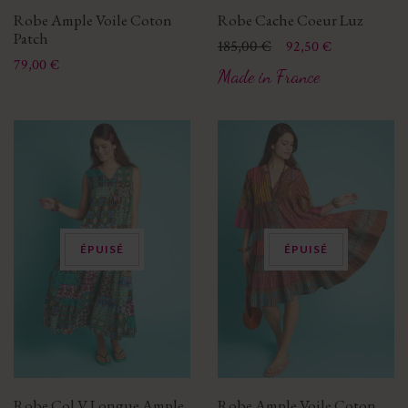
Robe Ample Voile Coton
Robe Cache Coeur Luz
Patch
Prix
Prix de base
185,00 €
92,50 €
Prix
79,00 €
Made in France
ÉPUISÉ
ÉPUISÉ
Robe Col V Longue Ample
Robe Ample Voile Coton