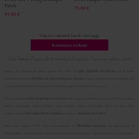
Patch
Prix
79,00 €
Prix
89,00 €
Vous avez atteint le bas de cette page.
Retourner en haut
Robe Femme Originale et colorée fabriquée en France en petites séries
Depuis la création de notre maison en 1994, la
robe originale et colorée
est la pièce
maitresse de nos
collections de vêtements pour femme
. C’est le produit emblématique que
notre communauté de clientes très féminines a plébiscité au fil des années.
Nos gammes de
robes originales et colorées
ont largement été développées au fil des saisons.
Robes Imprimées, robes bohême, robes longues, robes cache-cœur, Robe en soie, Robe
amples, notre
robe originale et colorée
est toujours
dessinée en France.
Nos robes, depuis 1994, sont exclusivement de
fabrication française,
en partenariat de
longue date, avec de petits ateliers aux savoir-faire reconnus. Leurs matières et composants