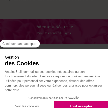
.
Paiement Sécurisé
Visa, Mastercard, Paypal
Continuer sans accepter
Aide
Gestion
des Cookies
La Maison
AntoineEtLili.com utilise des cookies nécessaires au bon
Où nous trouver
fonctionnement du site. D’autres catégories de cookies peuvent être
utilisées pour personnaliser votre expérience, diffuser des offres
commerciales personnalisées ou réaliser des analyses pour optimiser
Suivez-nous
notre offre.
Consentements certifiés par
Site réalisé par Kiwik - Agence PrestaShop
Voir les cookies
Tout accepter