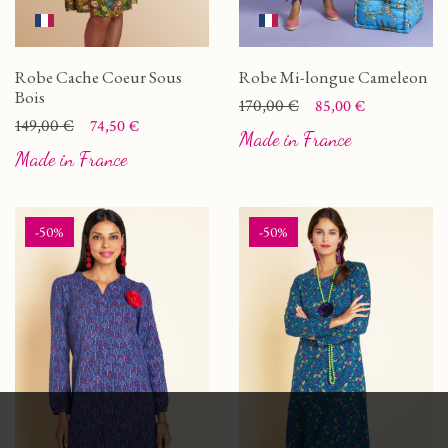
Robe Cache Coeur Sous
Robe Mi-longue Cameleon
Bois
Prix
Prix de base
170,00 €
85,00 €
Prix
Prix de base
149,00 €
74,50 €
Made in France
Made in France
-50%
-50%