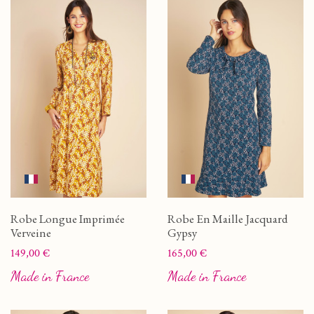
Robe Longue Imprimée
Robe En Maille Jacquard
Verveine
Gypsy
Prix
Prix
149,00 €
165,00 €
Made in France
Made in France