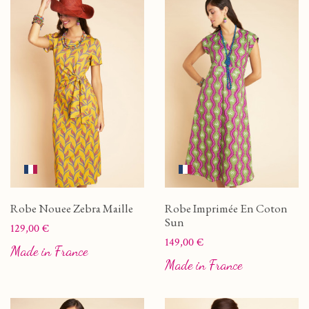
Robe Nouee Zebra Maille
Robe Imprimée En Coton
Sun
Prix
129,00 €
Prix
149,00 €
Made in France
Made in France