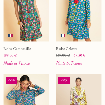
Robe Camomille
Robe Celeste
Prix
Prix
Prix de base
139,00 €
199,00 €
69,50 €
Made in France
Made in France
-50%
-50%