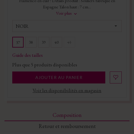
Flamenco en cuir ! Détails produit : Souliers fabriqué en
Espagne Talon haut : 7 cm...
Voir plus
NOIR
38
39
40
41
37
Guide des tailles
Plus que
5
produits disponibles
AJOUTER AU PANIER
Voir les disponibilités en magasin
Composition
Retour et remboursement