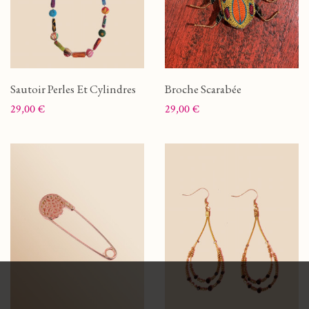
Sautoir Perles Et Cylindres
Broche Scarabée
Prix
Prix
29,00 €
29,00 €