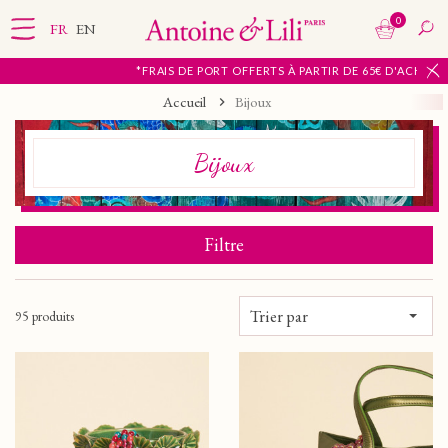
0
FR
EN
*FRAIS DE PORT OFFERTS À PARTIR DE 65€ D'ACHATS EN FRANCE MÉTROPO
Accueil
Bijoux
Bijoux
Filtre
Trier par
95 produits