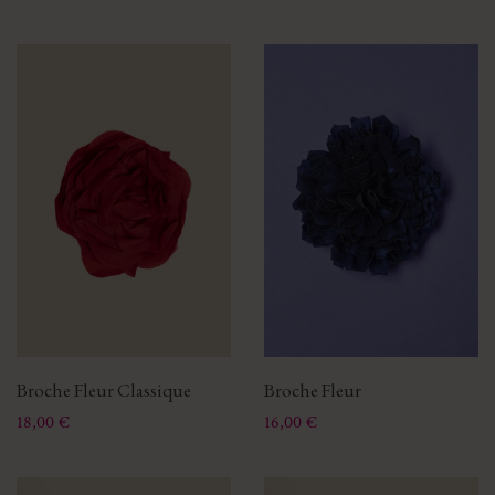
Broche Fleur Classique
Broche Fleur
Prix
Prix
18,00 €
16,00 €