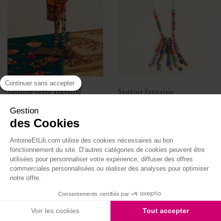
Continuer sans accepter
Sautoir Verre Travaillé
Sautoir Fantaisie
Prix
Prix
35,00 €
29,00 €
Gestion
des Cookies
AntoineEtLili.com utilise des cookies nécessaires au bon
fonctionnement du site. D’autres catégories de cookies peuvent être
utilisées pour personnaliser votre expérience, diffuser des offres
commerciales personnalisées ou réaliser des analyses pour optimiser
notre offre.
Consentements certifiés par
Voir les cookies
Tout accepter