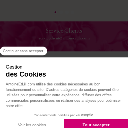
Service Clients
serviceclient@antoineetlili.com
Continuer sans accepter
Aide
Gestion
des Cookies
La Maison
AntoineEtLili.com utilise des cookies nécessaires au bon
Où nous trouver
fonctionnement du site. D’autres catégories de cookies peuvent être
utilisées pour personnaliser votre expérience, diffuser des offres
commerciales personnalisées ou réaliser des analyses pour optimiser
Suivez-nous
notre offre.
Consentements certifiés par
Site réalisé par Kiwik - Agence PrestaShop
Voir les cookies
Tout accepter