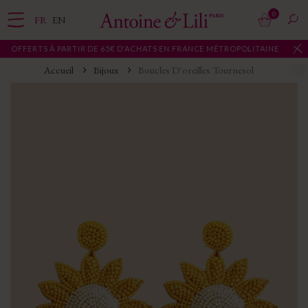
0
FR
EN
 OFFERTS À PARTIR DE 65€ D'ACHATS EN FRANCE MÉTROPOLITAINE
Accueil
Bijoux
Boucles D'oreilles Tournesol