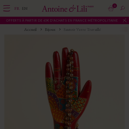
0
FR
EN
 OFFERTS À PARTIR DE 65€ D'ACHATS EN FRANCE MÉTROPOLITAINE
Accueil
Bijoux
Sautoir Verre Travaillé