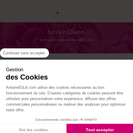
Service Clients
serviceclient@antoineetlili.com
Continuer sans accepter
Aide
Gestion
des Cookies
La Maison
AntoineEtLili.com utilise des cookies nécessaires au bon
Où nous trouver
fonctionnement du site. D’autres catégories de cookies peuvent être
utilisées pour personnaliser votre expérience, diffuser des offres
commerciales personnalisées ou réaliser des analyses pour optimiser
Suivez-nous
notre offre.
Consentements certifiés par
Site réalisé par Kiwik - Agence PrestaShop
Voir les cookies
Tout accepter