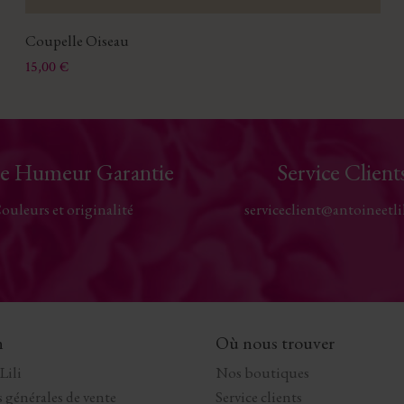
Coupelle Oiseau
Prix
15,00 €
e Humeur Garantie
Service Client
ouleurs et originalité
serviceclient@antoineetli
n
Où nous trouver
Lili
Nos boutiques
 générales de vente
Service clients