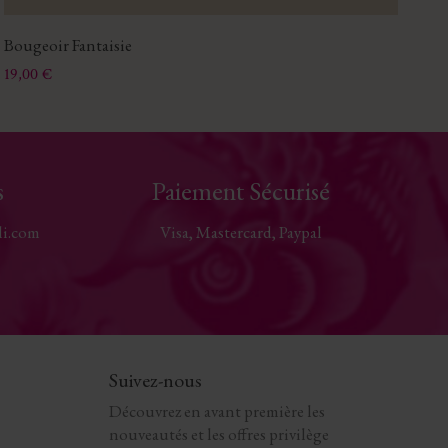
Bougeoir Fantaisie
Gr
Prix
Pri
19,00 €
58
s
Paiement Sécurisé
li.com
Visa, Mastercard, Paypal
Suivez-nous
Découvrez en avant première les
nouveautés et les offres privilège