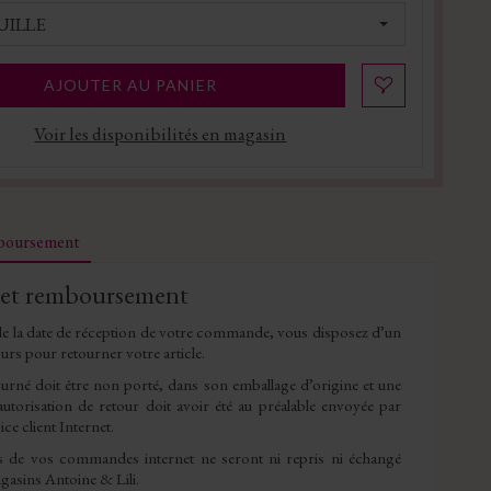
ILLE
AJOUTER AU PANIER
Voir les disponibilités en magasin
mboursement
 et remboursement
e la date de réception de votre commande, vous disposez d’un
ours pour retourner votre article.
tourné doit être non porté, dans son emballage d’origine et une
utorisation de retour doit avoir été au préalable envoyée par
ice client Internet.
s de vos commandes internet ne seront ni repris ni échangé
asins Antoine & Lili.