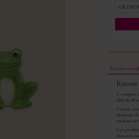
GRENOU
Retour et re
Retour
A compter d
délai de 30 j
L’article re
demande d'a
email au serv
Les produit
dans nos mag