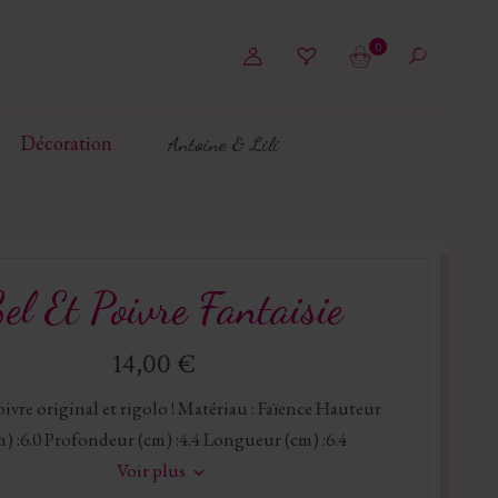
0
Décoration
Antoine & Lili
el Et Poivre Fantaisie
14,00 €
Poivre original et rigolo ! Matériau : Faïence Hauteur
m) :6.0 Profondeur (cm) :4.4 Longueur (cm) :6.4
Voir plus