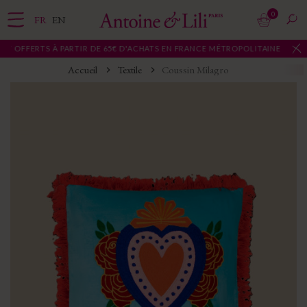
0
FR
EN
 OFFERTS À PARTIR DE 65€ D'ACHATS EN FRANCE MÉTROPOLITAINE
Accueil
Textile
Coussin Milagro