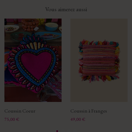
Vous aimerez aussi
Coussin Coeur
Coussin à Franges
Prix
Prix
75,00 €
49,00 €