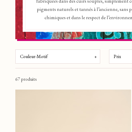
fabriquées dans des cuirs souples, simplement c
pigments naturels et tannés à l’ancienne, sans 
chimiques et dans le respect de l’environne
Couleur-Motif
Prix
ROUGE
(1)
ORANGE
(3)
5 €
67 produits
JAUNE
(2)
ROUGE CARMIN
(1)
OISEAU
(1)
VERT FONCE
(1)
BLEU NUIT
(11)
PERSONNAGE
(1)