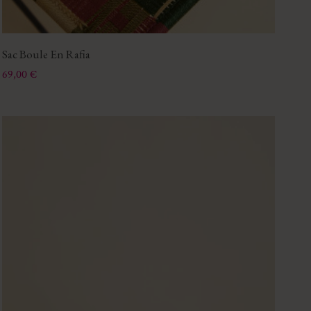
Sac Boule En Rafia
Prix
69,00 €