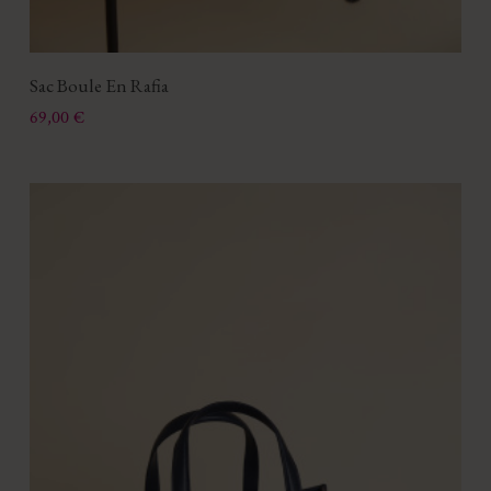
Sac Boule En Rafia
Prix
69,00 €