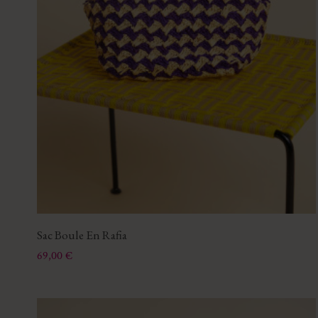
Sac Boule En Rafia
Prix
69,00 €