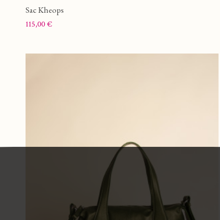
Sac Kheops
Prix
115,00 €