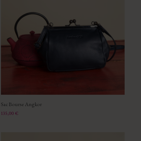
Sac Bourse Angkor
Prix
135,00 €