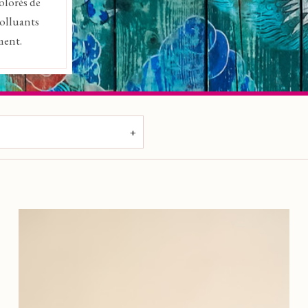
olorés de
polluants
ment.
200 €