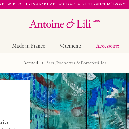
S DE PORT OFFERTS À PARTIR DE 65€ D'ACHATS EN FRANCE MÉTROPOL
Made in France
Vêtements
Accessoires
Accueil
Sacs, Pochettes & Portefeuilles
ries