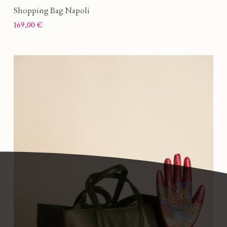
Shopping Bag Napoli
Prix
169,00 €