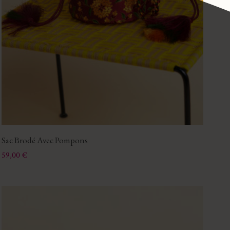
Sac Brodé Avec Pompons
Prix
59,00 €