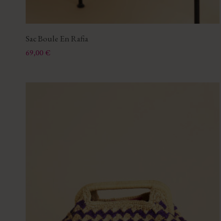
Sac Boule En Rafia
Prix
69,00 €