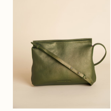
SAFRAN
(1)
ROUGE FONCE
(8)
MAUVE
(1)
VERT EMERAUDE
(6)
LAVANDE
(1)
VERT GAZON
(2)
JAUNE D OR
(1)
ROUILLE
(1)
CARAMEN IRISE
(1)
CARAMEL IRISE
(3)
DORE FONCE
(11)
KAKI IRISE
(8)