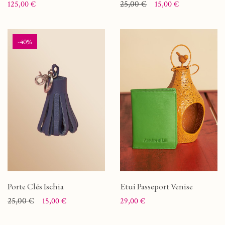
Prix
Prix
Prix de base
25,00 €
125,00 €
15,00 €
-40%
Porte Clés Ischia
Etui Passeport Venise
Prix
Prix de base
25,00 €
Prix
15,00 €
29,00 €