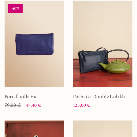
-40%
Portefeuille Vic
Pochette Double Ladakh
Prix
Prix de base
79,00 €
Prix
47,40 €
125,00 €