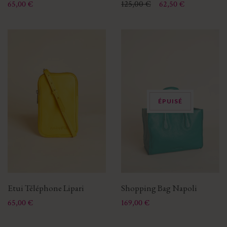
Prix
Prix
Prix de base
125,00 €
65,00 €
62,50 €
ÉPUISÉ
Etui Téléphone Lipari
Shopping Bag Napoli
Prix
Prix
65,00 €
169,00 €