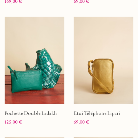
Prix
Prix
169,00 €
69,00 €
Pochette Double Ladakh
Etui Téléphone Lipari
Prix
Prix
125,00 €
69,00 €