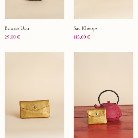
Bourse Usu
Sac Kheops
Prix
Prix
29,00 €
115,00 €