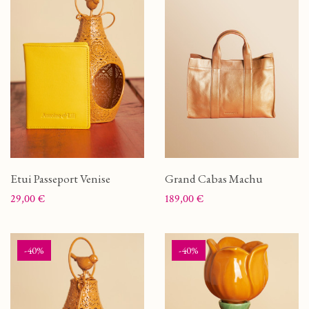
Etui Passeport Venise
Grand Cabas Machu
Prix
Prix
29,00 €
189,00 €
-40%
-40%