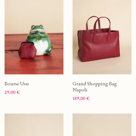
Bourse Usu
Grand Shopping Bag
Napoli
Prix
29,00 €
Prix
189,00 €