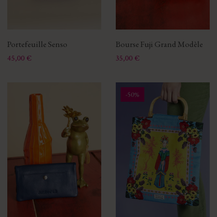
Portefeuille Senso
Bourse Fuji Grand Modèle
Prix
Prix
45,00 €
35,00 €
-50%