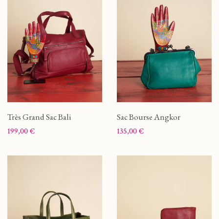
Très Grand Sac Bali
Sac Bourse Angkor
Prix
Prix
199,00 €
135,00 €