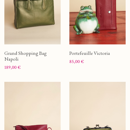
Grand Shopping Bag
Portefeuille Victoria
Napoli
Prix
85,00 €
Prix
189,00 €