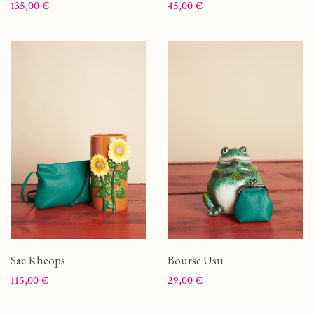
Prix
Prix
135,00 €
45,00 €
Sac Kheops
Bourse Usu
Prix
Prix
115,00 €
29,00 €