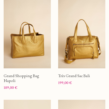
Grand Shopping Bag
Très Grand Sac Bali
Napoli
Prix
199,00 €
Prix
189,00 €