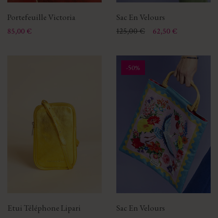
Portefeuille Victoria
Sac En Velours
Prix
Prix
Prix de base
125,00 €
85,00 €
62,50 €
-50%
Etui Téléphone Lipari
Sac En Velours