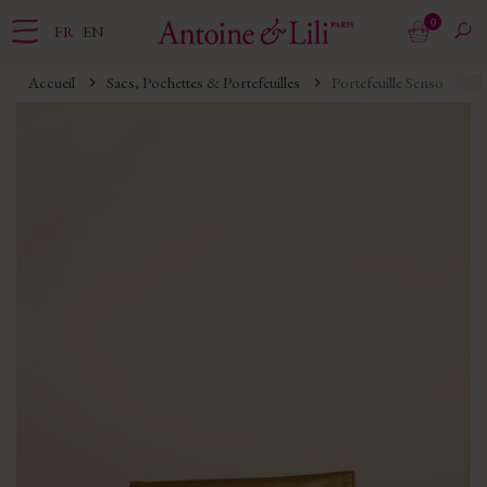
0
FR
EN
Accueil
Sacs, Pochettes & Portefeuilles
Portefeuille Senso