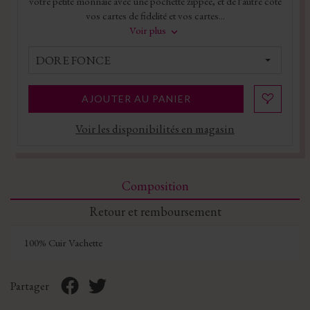
votre petite monnaie avec une pochette zippée, et de l'autre côté
vos cartes de fidelité et vos cartes...
Voir plus
DORE FONCE
AJOUTER AU PANIER
Voir les disponibilités en magasin
Composition
Retour et remboursement
100% Cuir Vachette
Partager