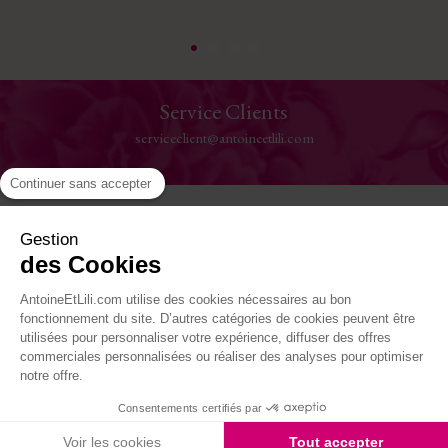
Service Clients
serviceclient@antoineetlili.com
Continuer sans accepter
Aide
Gestion
des Cookies
La Maison
AntoineEtLili.com utilise des cookies nécessaires au bon
Où nous trouver
fonctionnement du site. D’autres catégories de cookies peuvent être
utilisées pour personnaliser votre expérience, diffuser des offres
commerciales personnalisées ou réaliser des analyses pour optimiser
Suivez-nous
notre offre.
Consentements certifiés par
Site réalisé par Kiwik - Agence PrestaShop
Voir les cookies
Tout accepter