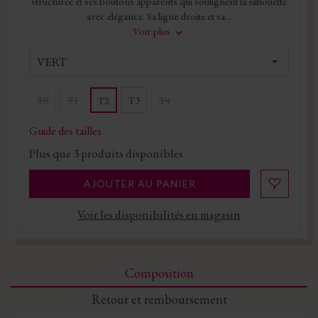
structurée et ses boutons apparents qui soulignent la silhouette
avec élégance. Sa ligne droite et sa...
Voir plus
VERT
T0
T1
T3
T4
T2
Guide des tailles
Plus que
3
produits disponibles
AJOUTER AU PANIER
Voir les disponibilités en magasin
Composition
Retour et remboursement