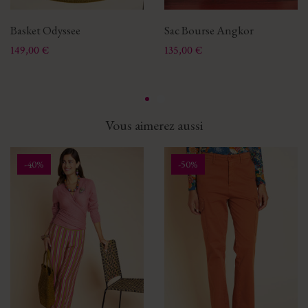
Basket Odyssee
Sac Bourse Angkor
Prix
Prix
149,00 €
135,00 €
Vous aimerez aussi
-40%
-50%