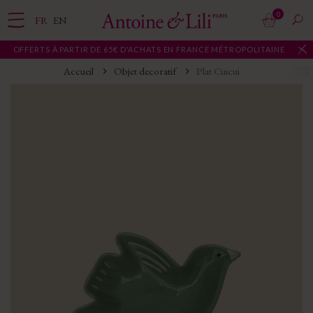
0
FR
EN
 OFFERTS À PARTIR DE 65€ D'ACHATS EN FRANCE MÉTROPOLITAINE
Accueil
Objet decoratif
Plat Cuicui