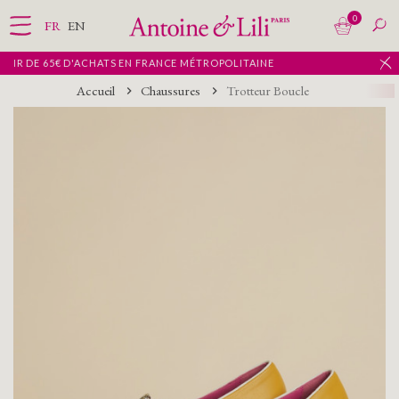
0
FR
EN
'ACHATS EN FRANCE MÉTROPOLITAINE
Accueil
Chaussures
Trotteur Boucle