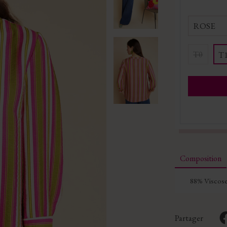
ROSE
T0
T
Composition
88% Viscose
Partager