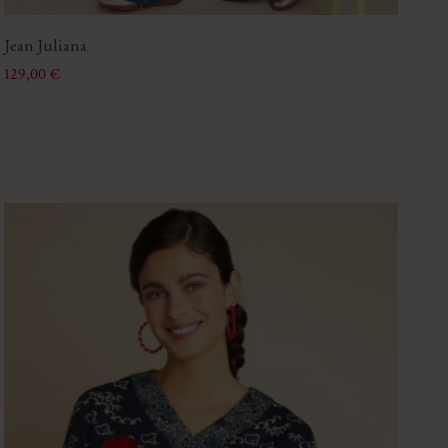
Jean Juliana
Ha
Prix
Pri
Pri
99
129,00 €