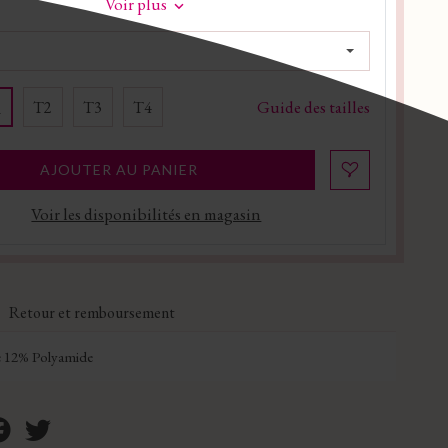
Voir plus
Guide des tailles
T2
T3
T4
1
AJOUTER AU PANIER
Voir les disponibilités en magasin
Retour et remboursement
 12% Polyamide