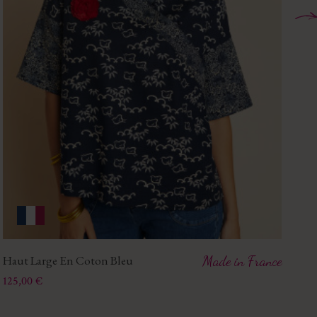
Haut Large En Coton Bleu
Made in France
Ha
Prix
Pri
125,00 €
59