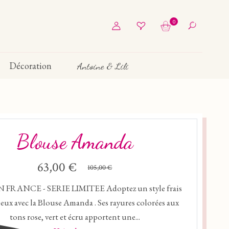
0
Décoration
Antoine & Lili
Blouse Amanda
63,00 €
105,00 €
 FRANCE - SERIE LIMITEE Adoptez un style frais
eux avec la Blouse Amanda . Ses rayures colorées aux
tons rose, vert et écru apportent une...