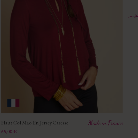
Haut Col Mao En Jersey Caresse
Made in France
Ha
Prix
Pri
65,00 €
55