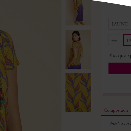
JAUNE
T1
T
Plus que
5
Composition
94% Viscose