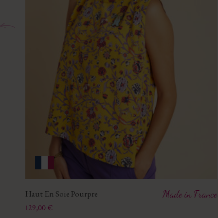
Haut En Soie Pourpre
Made in France
Prix
129,00 €