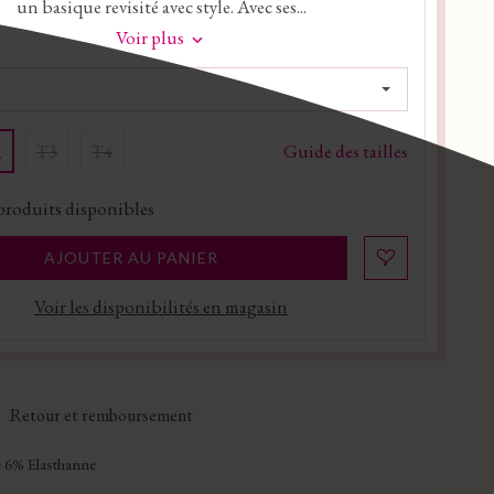
un basique revisité avec style. Avec ses...
Voir plus
Guide des tailles
T3
T4
2
produits disponibles
AJOUTER AU PANIER
Voir les disponibilités en magasin
Retour et remboursement
 6% Elasthanne