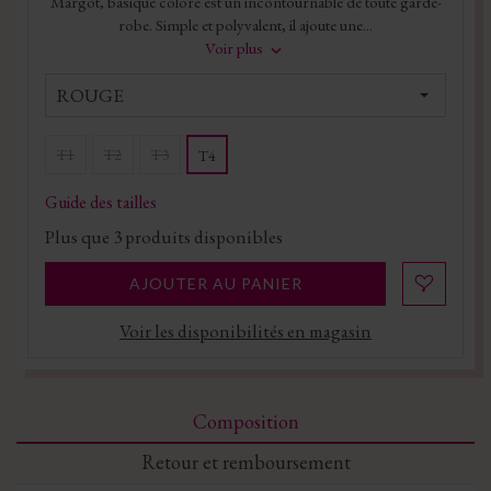
Margot, basique coloré est un incontournable de toute garde-
robe. Simple et polyvalent, il ajoute une...
Voir plus
ROUGE
T1
T2
T3
T4
Guide des tailles
Plus que
3
produits disponibles
AJOUTER AU PANIER
Voir les disponibilités en magasin
Composition
Retour et remboursement