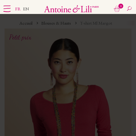
0
FR
EN
Accueil
Blouses & Hauts
T-shirt Ml Margot
Petit prix