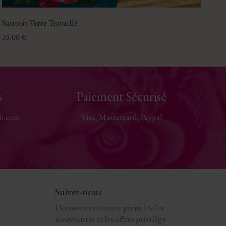
Sautoir Verre Travaillé
Br
Prix
Pri
35,00 €
29
s
Paiement Sécurisé
li.com
Visa, Mastercard, Paypal
Suivez-nous
Découvrez en avant première les
nouveautés et les offres privilège