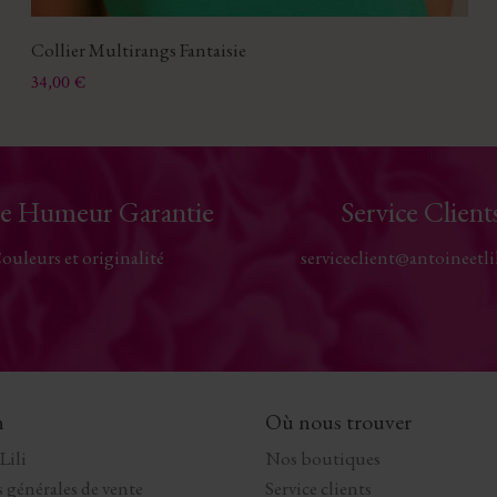
Collier Multirangs Fantaisie
Prix
34,00 €
e Humeur Garantie
Service Client
ouleurs et originalité
serviceclient@antoineetli
n
Où nous trouver
Lili
Nos boutiques
 générales de vente
Service clients