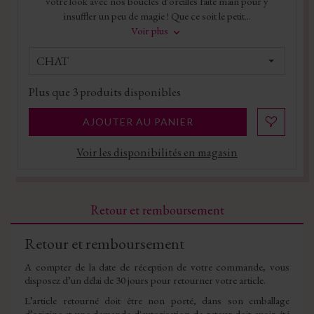
votre look avec nos boucles d'oreilles faite main pour y
insuffler un peu de magie ! Que ce soit le petit...
Voir plus
CHAT
Plus que
3
produits disponibles
AJOUTER AU PANIER
Voir les disponibilités en magasin
Retour et remboursement
Retour et remboursement
A compter de la date de réception de votre commande, vous
disposez d’un délai de 30 jours pour retourner votre article.
L’article retourné doit être non porté, dans son emballage
d’origine et une demande d'autorisation de retour doit avoir été