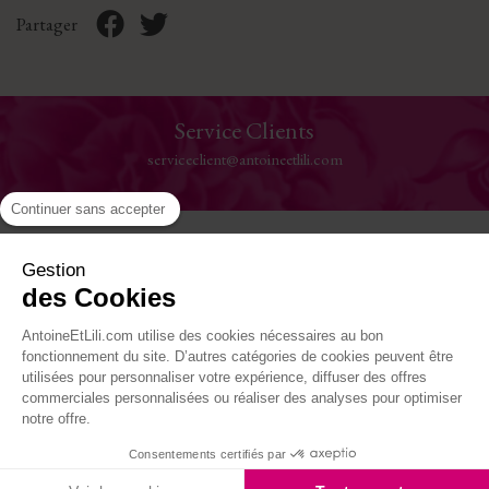
Partager
Service Clients
serviceclient@antoineetlili.com
Continuer sans accepter
Aide
Gestion
des Cookies
La Maison
AntoineEtLili.com utilise des cookies nécessaires au bon
Où nous trouver
fonctionnement du site. D’autres catégories de cookies peuvent être
utilisées pour personnaliser votre expérience, diffuser des offres
commerciales personnalisées ou réaliser des analyses pour optimiser
Suivez-nous
notre offre.
Consentements certifiés par
Site réalisé par Kiwik - Agence PrestaShop