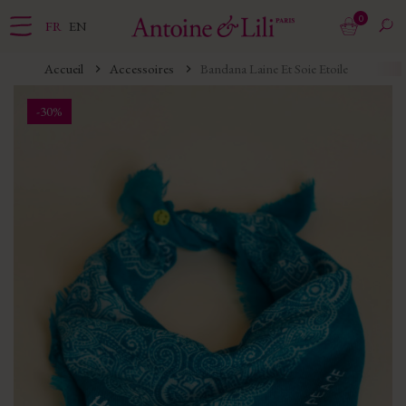
0
FR
EN
Accueil
Accessoires
Bandana Laine Et Soie Etoile
-30%