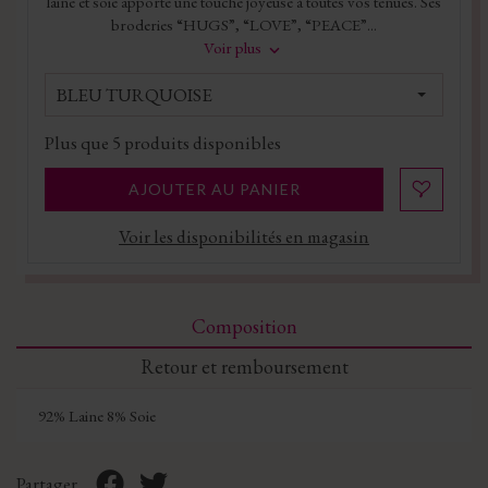
laine et soie apporte une touche joyeuse à toutes vos tenues. Ses
broderies “HUGS”, “LOVE”, “PEACE”...
Voir plus
BLEU TURQUOISE
Plus que
5
produits disponibles
AJOUTER AU PANIER
Voir les disponibilités en magasin
Composition
Retour et remboursement
92% Laine 8% Soie
Partager