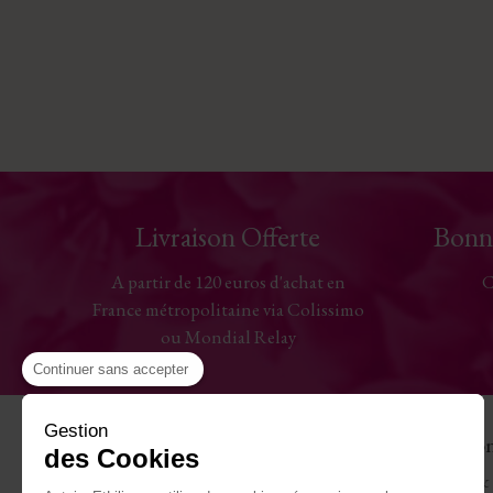
Livraison Offerte
Bonn
A partir de 120 euros d'achat en
C
France métropolitaine via Colissimo
ou Mondial Relay
Continuer sans accepter
Gestion
Aide
La Maiso
des Cookies
Contactez-nous
Antoine & 