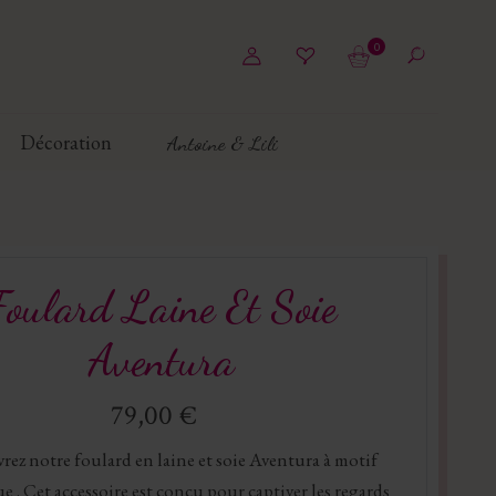
0
Décoration
Antoine & Lili
Foulard Laine Et Soie
Aventura
79,00 €
ez notre foulard en laine et soie Aventura à motif
e . Cet accessoire est conçu pour captiver les regards