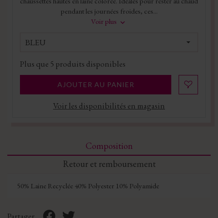
chaussettes hautes en laine colorée. Idéales pour rester au chaud
pendant les journées froides, ces...
Voir plus
BLEU
Plus que
5
produits disponibles
AJOUTER AU PANIER
Voir les disponibilités en magasin
Composition
Retour et remboursement
50% Laine Recyclée 40% Polyester 10% Polyamide
Partager