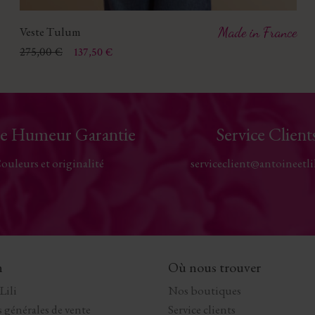
Veste Tulum
Made in France
Prix
Prix de base
275,00 €
137,50 €
e Humeur Garantie
Service Client
ouleurs et originalité
serviceclient@antoineetli
n
Où nous trouver
Lili
Nos boutiques
 générales de vente
Service clients