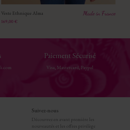
Veste Ethnique Alma
Made in France
Ve
Prix
Pri
169,00 €
19
s
Paiement Sécurisé
li.com
Visa, Mastercard, Paypal
Suivez-nous
Découvrez en avant première les
nouveautés et les offres privilège