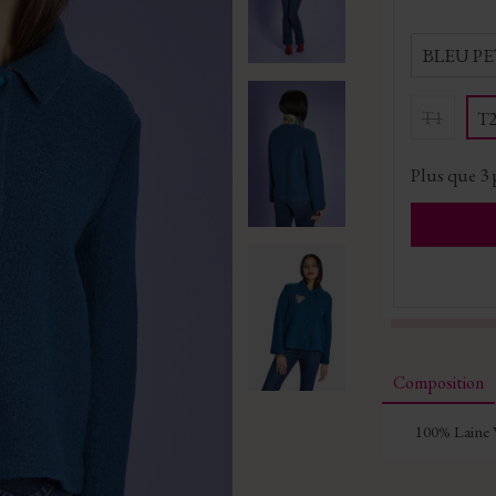
BLEU P
T1
T
Plus que
3
Composition
100% Laine 