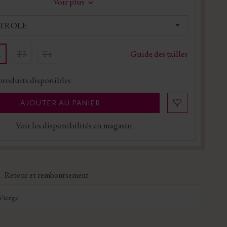
Voir plus
ETROLE
Guide des tailles
T3
T4
2
produits disponibles
AJOUTER AU PANIER
Voir les disponibilités en magasin
Retour et remboursement
Vierge