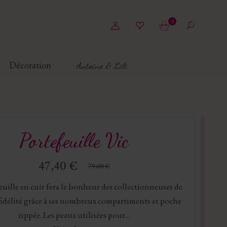
0
Décoration
Antoine & Lili
Portefeuille Vic
47,40 €
79,00 €
euille en cuir fera le bonheur des collectionneuses de
 fidélité grâce à ses nombreux compartiments et poche
zippée. Les peaux utilisées pour...