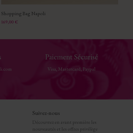
Shopping Bag Napoli
Bo
Prix
Pri
169,00 €
29
s
Paiement Sécurisé
li.com
Visa, Mastercard, Paypal
Suivez-nous
Découvrez en avant première les
nouveautés et les offres privilège