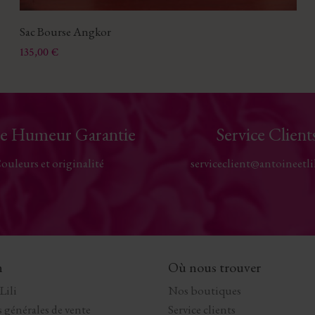
Sac Bourse Angkor
Prix
135,00 €
e Humeur Garantie
Service Client
ouleurs et originalité
serviceclient@antoineetli
n
Où nous trouver
Lili
Nos boutiques
 générales de vente
Service clients