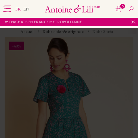
0
FR
EN
D'ACHATS EN FRANCE MÉTROPOLITAINE
Accueil
Robe colorée originale
Robe Sonia
-40%