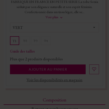
FABRIQUE EN FRANCE EN PETITE SERIE La robe Sonia
séduit par son élégance naturelle et son esprit féminin.
Confectionnée dans un tissu léger, elle se...
Voir plus
VERT
T2
T3
T4
T1
Guide des tailles
Plus que
2
produits disponibles
AJOUTER AU PANIER
Voir les disponibilités en magasin
Composition
Retour et remboursement