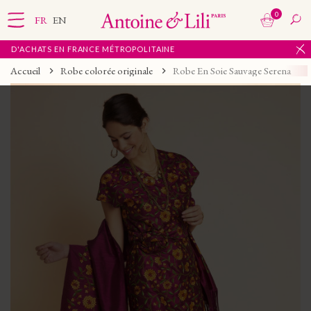
0
FR
EN
D'ACHATS EN FRANCE MÉTROPOLITAINE
Accueil
Robe colorée originale
Robe En Soie Sauvage Serena