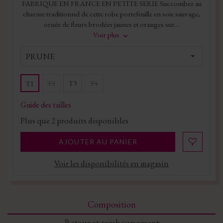
FABRIQUE EN FRANCE EN PETITE SERIE Succombez au
charme traditionnel de cette robe portefeuille en soie sauvage,
ornée de fleurs brodées jaunes et oranges sur...
Voir plus
PRUNE
T2
T3
T4
T1
Guide des tailles
Plus que
2
produits disponibles
AJOUTER AU PANIER
Voir les disponibilités en magasin
Composition
Retour et remboursement