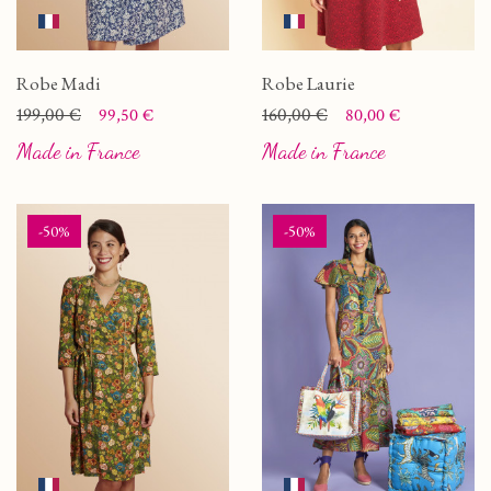
Robe Madi
Robe Laurie
Prix
Prix de base
199,00 €
Prix
Prix de base
160,00 €
99,50 €
80,00 €
Made in France
Made in France
-50%
-50%