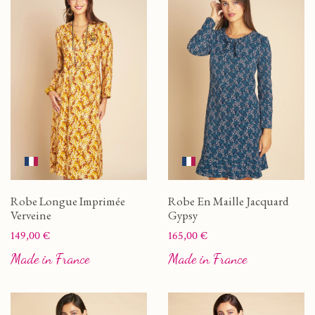
Robe Longue Imprimée
Robe En Maille Jacquard
Verveine
Gypsy
Prix
Prix
149,00 €
165,00 €
Made in France
Made in France