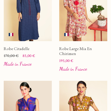
Robe Citadelle
Robe Large Mia En
Chirimen
Prix
Prix de base
170,00 €
85,00 €
Prix
195,00 €
Made in France
Made in France