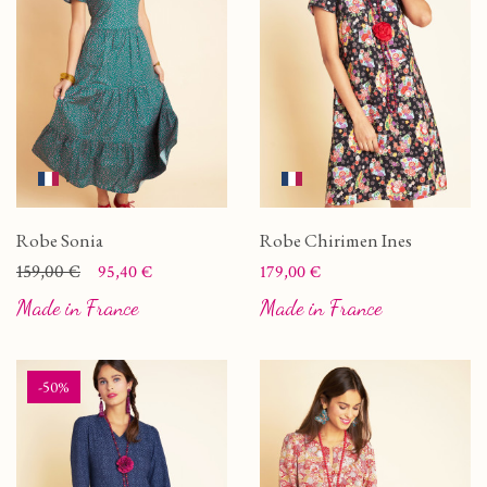
Robe Sonia
Robe Chirimen Ines
Prix
Prix de base
159,00 €
Prix
95,40 €
179,00 €
Made in France
Made in France
-50%