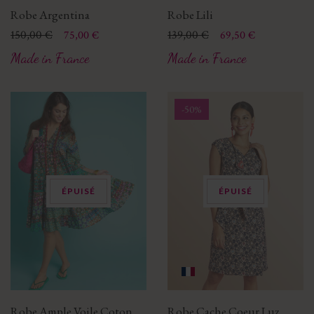
Robe Argentina
Robe Lili
Prix
Prix de base
150,00 €
Prix
Prix de base
139,00 €
75,00 €
69,50 €
Made in France
Made in France
-50%
ÉPUISÉ
ÉPUISÉ
Robe Ample Voile Coton
Robe Cache Coeur Luz