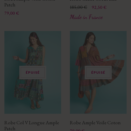
Patch
Prix
Prix de base
185,00 €
92,50 €
Prix
79,00 €
Made in France
ÉPUISÉ
ÉPUISÉ
Robe Col V Longue Ample
Robe Ample Voile Coton
Patch
Prix