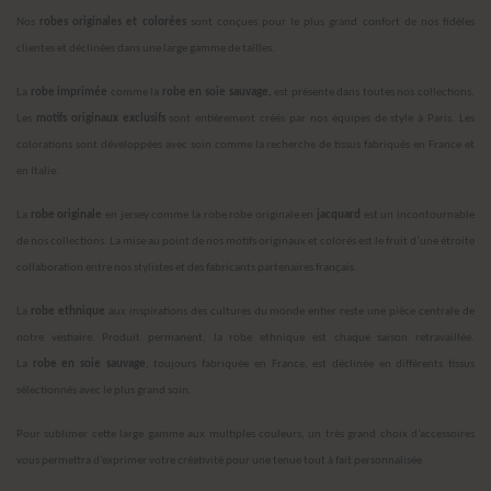
Nos
robes originales et colorées
sont conçues pour le plus grand confort de nos fidèles
clientes et déclinées dans une large gamme de tailles.
La
robe imprimée
comme la
robe en soie sauvage,
est présente dans toutes nos collections.
Les
motifs originaux exclusifs
sont entièrement créés par nos équipes de style à Paris. Les
colorations sont développées avec soin comme la recherche de tissus fabriqués en France et
en Italie.
La
robe originale
en jersey comme la robe robe originale en
jacquard
est un incontournable
de nos collections. La mise au point de nos motifs originaux et colorés est le fruit d’une étroite
collaboration entre nos stylistes et des fabricants partenaires français.
La
robe ethnique
aux inspirations des cultures du monde entier reste une pièce centrale de
notre vestiaire. Produit permanent, la robe ethnique est chaque saison retravaillée.
La
robe
en soie sauvage
, toujours fabriquée en France, est déclinée en différents tissus
sélectionnés avec le plus grand soin.
Pour sublimer cette large gamme aux multiples couleurs, un très grand choix d’accessoires
vous permettra d’exprimer votre créativité pour une tenue tout à fait personnalisée