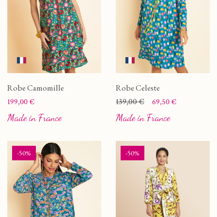
Robe Camomille
Robe Celeste
Prix
Prix
Prix de base
139,00 €
199,00 €
69,50 €
Made in France
Made in France
-50%
-50%