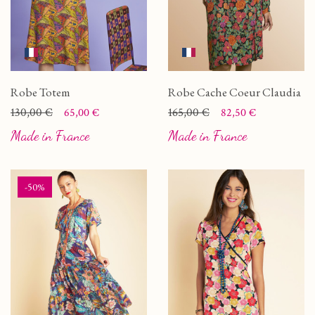
Robe Totem
Robe Cache Coeur Claudia
Prix
Prix de base
130,00 €
Prix
Prix de base
165,00 €
65,00 €
82,50 €
Made in France
Made in France
-50%