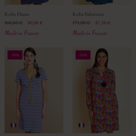
Robe Huan
Robe Fabienne
Prix
Prix de base
160,00 €
Prix
Prix de base
175,00 €
80,00 €
87,50 €
Made in France
Made in France
-50%
-50%