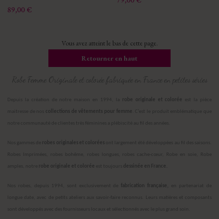
79,00 €
Prix
89,00 €
Vous avez atteint le bas de cette page.
Retourner en haut
Robe Femme Originale et colorée fabriquée en France en petites séries
Depuis la création de notre maison en 1994, la
robe originale et colorée
est la pièce
maitresse de nos
collections de vêtements pour femme
. C’est le produit emblématique que
notre communauté de clientes très féminines a plébiscité au fil des années.
Nos gammes de
robes originales et colorées
ont largement été développées au fil des saisons.
Robes Imprimées, robes bohême, robes longues, robes cache-cœur, Robe en soie, Robe
amples, notre
robe originale et colorée
est toujours
dessinée en France.
Nos robes, depuis 1994, sont exclusivement de
fabrication française,
en partenariat de
longue date, avec de petits ateliers aux savoir-faire reconnus. Leurs matières et composants
sont développés avec des fournisseurs locaux et sélectionnés avec le plus grand soin.