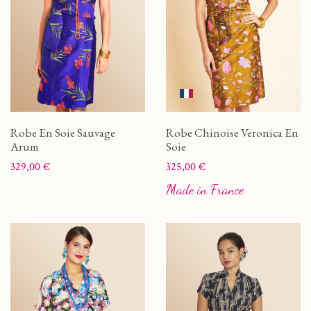
Robe En Soie Sauvage
Robe Chinoise Veronica En
Arum
Soie
Prix
Prix
329,00 €
325,00 €
Made in France