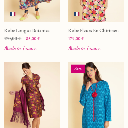
Robe Longue Botanica
Robe Fleurs En Chirimen
Prix
Prix de base
170,00 €
Prix
85,00 €
179,00 €
Made in France
Made in France
-50%