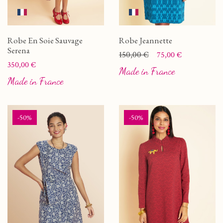
Robe En Soie Sauvage
Robe Jeannette
Serena
Prix
Prix de base
150,00 €
75,00 €
Prix
350,00 €
Made in France
Made in France
-50%
-50%