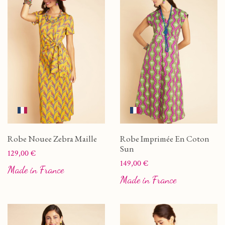
Robe Nouee Zebra Maille
Robe Imprimée En Coton
Sun
Prix
129,00 €
Prix
149,00 €
Made in France
Made in France