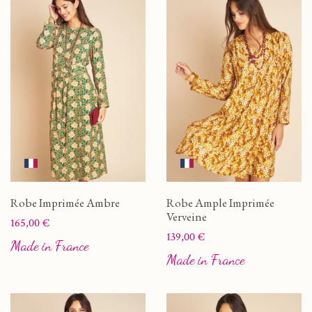
Robe Imprimée Ambre
Robe Ample Imprimée
Verveine
Prix
165,00 €
Prix
139,00 €
Made in France
Made in France