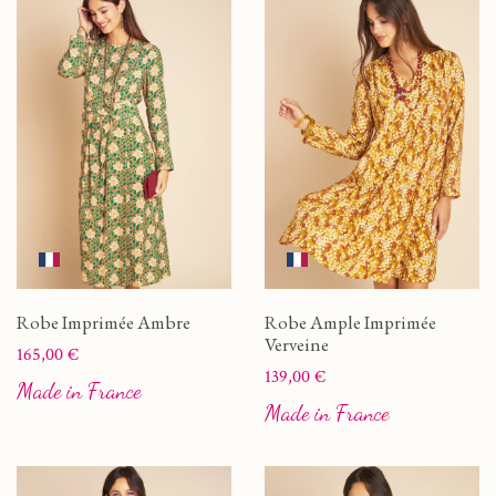
Robe Imprimée Ambre
Robe Ample Imprimée
Verveine
Prix
165,00 €
Prix
139,00 €
Made in France
Made in France