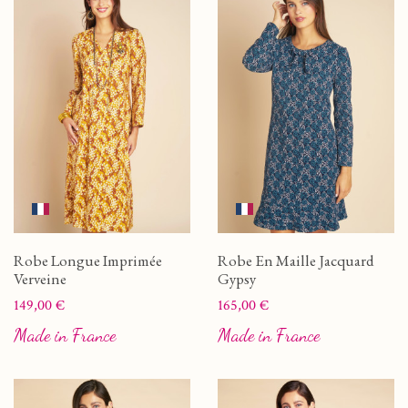
Robe Longue Imprimée
Robe En Maille Jacquard
Verveine
Gypsy
Prix
Prix
149,00 €
165,00 €
Made in France
Made in France