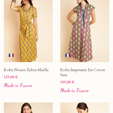
Robe Nouee Zebra Maille
Robe Imprimée En Coton
Sun
Prix
129,00 €
Prix
149,00 €
Made in France
Made in France