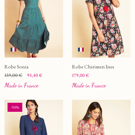
Robe Sonia
Robe Chirimen Ines
Prix
Prix de base
159,00 €
Prix
95,40 €
179,00 €
Made in France
Made in France
-50%