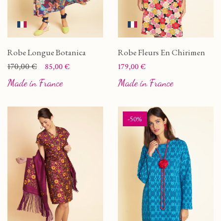
Robe Longue Botanica
Robe Fleurs En Chirimen
Prix
Prix de base
170,00 €
Prix
85,00 €
179,00 €
Made in France
Made in France
-50%