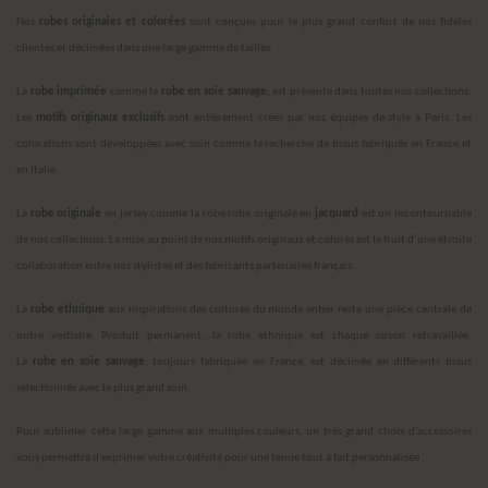
Nos
robes originales et colorées
sont conçues pour le plus grand confort de nos fidèles
clientes et déclinées dans une large gamme de tailles.
La
robe imprimée
comme la
robe en soie sauvage,
est présente dans toutes nos collections.
Les
motifs originaux exclusifs
sont entièrement créés par nos équipes de style à Paris. Les
colorations sont développées avec soin comme la recherche de tissus fabriqués en France et
en Italie.
La
robe originale
en jersey comme la robe robe originale en
jacquard
est un incontournable
de nos collections. La mise au point de nos motifs originaux et colorés est le fruit d’une étroite
collaboration entre nos stylistes et des fabricants partenaires français.
La
robe ethnique
aux inspirations des cultures du monde entier reste une pièce centrale de
notre vestiaire. Produit permanent, la robe ethnique est chaque saison retravaillée.
La
robe
en soie sauvage
, toujours fabriquée en France, est déclinée en différents tissus
sélectionnés avec le plus grand soin.
Pour sublimer cette large gamme aux multiples couleurs, un très grand choix d’accessoires
vous permettra d’exprimer votre créativité pour une tenue tout à fait personnalisée