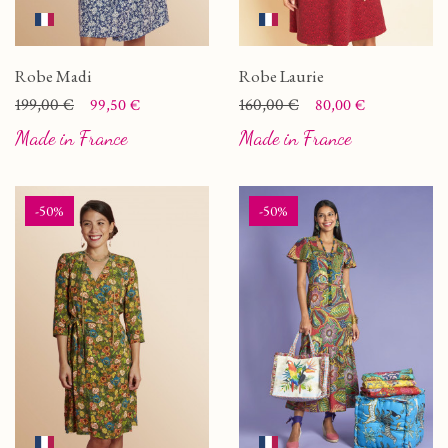
Robe Madi
Robe Laurie
Prix
Prix de base
199,00 €
Prix
Prix de base
160,00 €
99,50 €
80,00 €
Made in France
Made in France
-50%
-50%