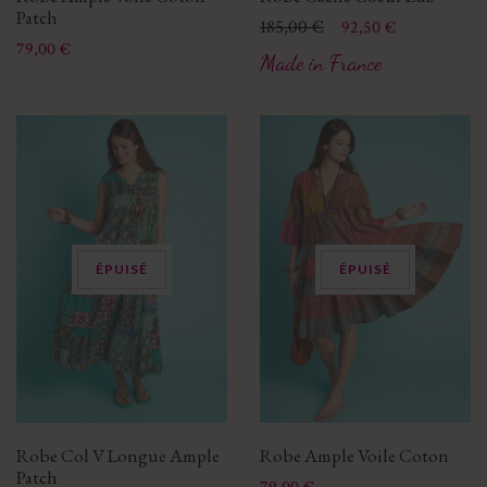
Patch
Prix
Prix de base
185,00 €
92,50 €
Prix
79,00 €
Made in France
ÉPUISÉ
ÉPUISÉ
Robe Col V Longue Ample
Robe Ample Voile Coton
Patch
Prix