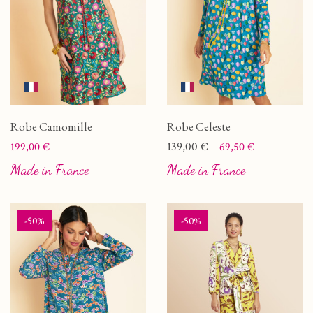
Robe Camomille
Robe Celeste
Prix
Prix
Prix de base
139,00 €
199,00 €
69,50 €
Made in France
Made in France
-50%
-50%