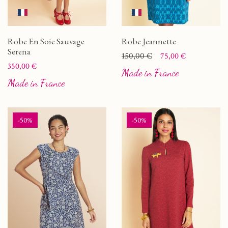
Robe En Soie Sauvage
Robe Jeannette
Serena
Prix
Prix de base
150,00 €
75,00 €
Prix
350,00 €
Made in France
Made in France
-50%
-50%