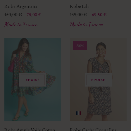
Robe Argentina
Robe Lili
Prix
Prix de base
150,00 €
Prix
Prix de base
139,00 €
75,00 €
69,50 €
Made in France
Made in France
-50%
ÉPUISÉ
ÉPUISÉ
Robe Ample Voile Coton
Robe Cache Coeur Luz