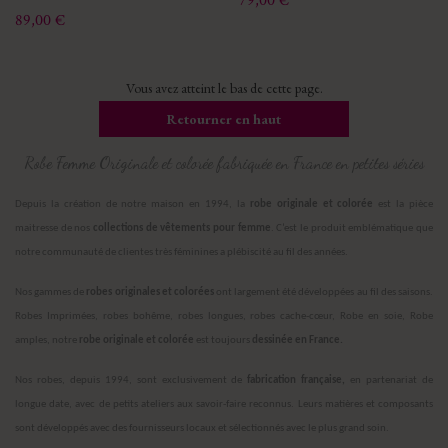
79,00 €
Prix
89,00 €
Vous avez atteint le bas de cette page.
Retourner en haut
Robe Femme Originale et colorée fabriquée en France en petites séries
Depuis la création de notre maison en 1994, la
robe originale et colorée
est la pièce
maitresse de nos
collections de vêtements pour femme
. C’est le produit emblématique que
notre communauté de clientes très féminines a plébiscité au fil des années.
Nos gammes de
robes originales et colorées
ont largement été développées au fil des saisons.
Robes Imprimées, robes bohême, robes longues, robes cache-cœur, Robe en soie, Robe
amples, notre
robe originale et colorée
est toujours
dessinée en France.
Nos robes, depuis 1994, sont exclusivement de
fabrication française,
en partenariat de
longue date, avec de petits ateliers aux savoir-faire reconnus. Leurs matières et composants
sont développés avec des fournisseurs locaux et sélectionnés avec le plus grand soin.