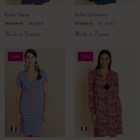
Robe Huan
Robe Fabienne
Prix
Prix de base
160,00 €
Prix
Prix de base
175,00 €
80,00 €
87,50 €
Made in France
Made in France
-50%
-50%