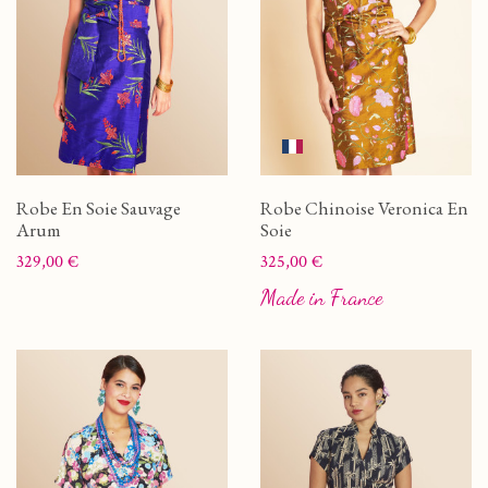
Robe En Soie Sauvage
Robe Chinoise Veronica En
Arum
Soie
Prix
Prix
329,00 €
325,00 €
Made in France