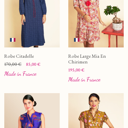
Robe Citadelle
Robe Large Mia En
Chirimen
Prix
Prix de base
170,00 €
85,00 €
Prix
195,00 €
Made in France
Made in France