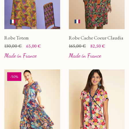
Robe Totem
Robe Cache Coeur Claudia
Prix
Prix de base
130,00 €
Prix
Prix de base
165,00 €
65,00 €
82,50 €
Made in France
Made in France
-50%