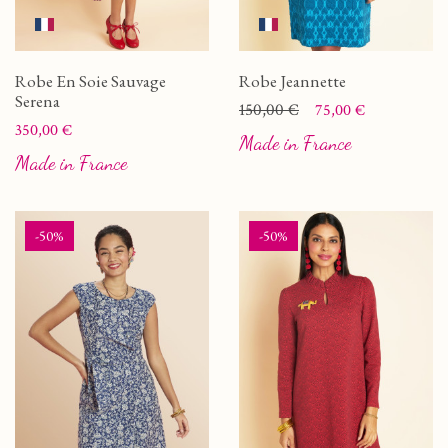
Robe En Soie Sauvage
Robe Jeannette
Serena
Prix
Prix de base
150,00 €
75,00 €
Prix
350,00 €
Made in France
Made in France
-50%
-50%