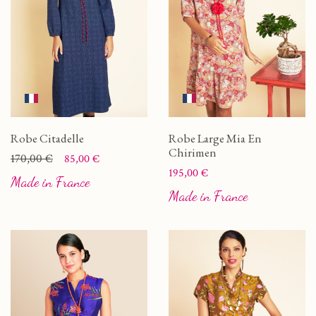
Robe Citadelle
Robe Large Mia En
Chirimen
Prix
Prix de base
170,00 €
85,00 €
Prix
195,00 €
Made in France
Made in France