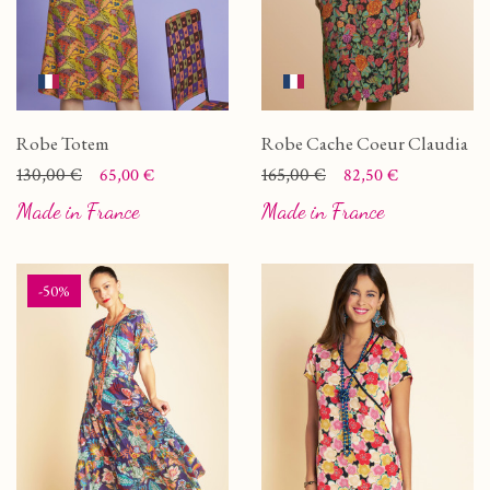
Robe Totem
Robe Cache Coeur Claudia
Prix
Prix de base
130,00 €
Prix
Prix de base
165,00 €
65,00 €
82,50 €
Made in France
Made in France
-50%