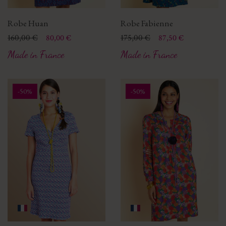
Robe Huan
Robe Fabienne
Prix
Prix de base
160,00 €
Prix
Prix de base
175,00 €
80,00 €
87,50 €
Made in France
Made in France
-50%
-50%