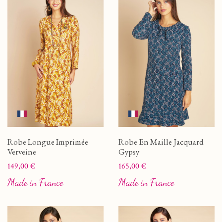
Robe Longue Imprimée
Robe En Maille Jacquard
Verveine
Gypsy
Prix
Prix
149,00 €
165,00 €
Made in France
Made in France