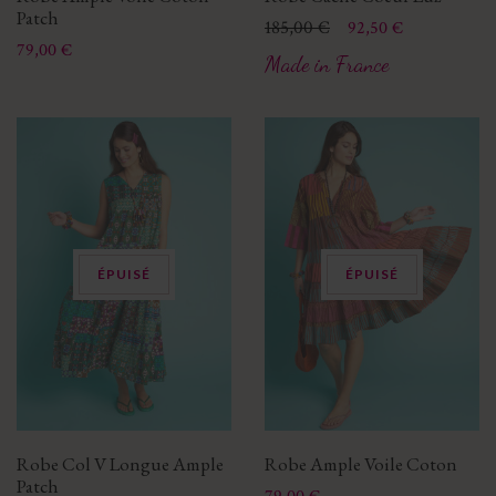
Patch
Prix
Prix de base
185,00 €
92,50 €
Prix
79,00 €
Made in France
ÉPUISÉ
ÉPUISÉ
Robe Col V Longue Ample
Robe Ample Voile Coton
Patch
Prix