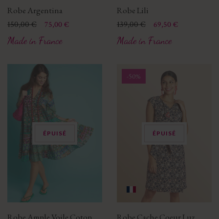
Robe Argentina
Robe Lili
Prix
Prix de base
150,00 €
Prix
Prix de base
139,00 €
75,00 €
69,50 €
Made in France
Made in France
-50%
ÉPUISÉ
ÉPUISÉ
Robe Ample Voile Coton
Robe Cache Coeur Luz