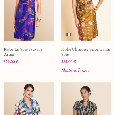
Robe En Soie Sauvage
Robe Chinoise Veronica En
Arum
Soie
Prix
Prix
329,00 €
325,00 €
Made in France