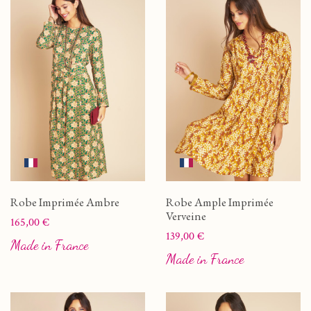
Robe Imprimée Ambre
Robe Ample Imprimée
Verveine
Prix
165,00 €
Prix
139,00 €
Made in France
Made in France