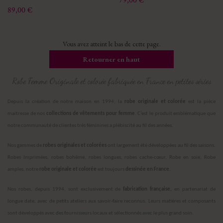
79,00 €
Prix
89,00 €
Vous avez atteint le bas de cette page.
Retourner en haut
Robe Femme Originale et colorée fabriquée en France en petites séries
Depuis la création de notre maison en 1994, la
robe originale et colorée
est la pièce
maitresse de nos
collections de vêtements pour femme
. C’est le produit emblématique que
notre communauté de clientes très féminines a plébiscité au fil des années.
Nos gammes de
robes originales et colorées
ont largement été développées au fil des saisons.
Robes Imprimées, robes bohême, robes longues, robes cache-cœur, Robe en soie, Robe
amples, notre
robe originale et colorée
est toujours
dessinée en France.
Nos robes, depuis 1994, sont exclusivement de
fabrication française,
en partenariat de
longue date, avec de petits ateliers aux savoir-faire reconnus. Leurs matières et composants
sont développés avec des fournisseurs locaux et sélectionnés avec le plus grand soin.