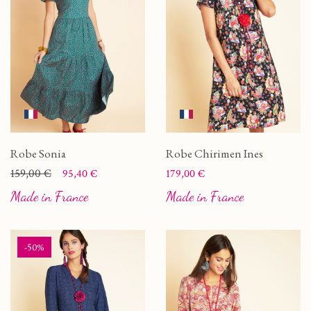
Robe Sonia
Robe Chirimen Ines
Prix
Prix de base
159,00 €
Prix
95,40 €
179,00 €
Made in France
Made in France
-50%