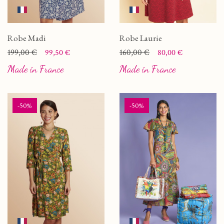
Robe Madi
Robe Laurie
Prix
Prix de base
199,00 €
Prix
Prix de base
160,00 €
99,50 €
80,00 €
Made in France
Made in France
-50%
-50%