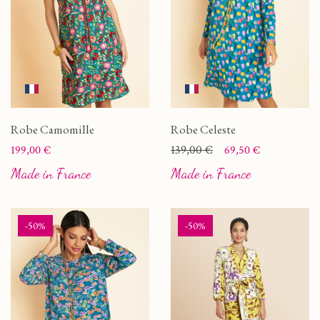
Robe Camomille
Robe Celeste
Prix
Prix
Prix de base
139,00 €
199,00 €
69,50 €
Made in France
Made in France
-50%
-50%