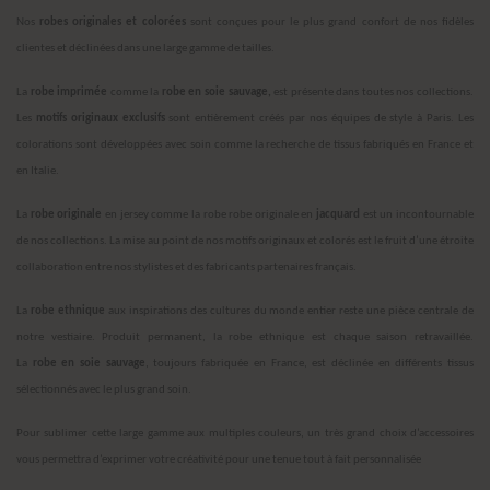
Nos
robes originales et colorées
sont conçues pour le plus grand confort de nos fidèles
clientes et déclinées dans une large gamme de tailles.
La
robe imprimée
comme la
robe en soie sauvage,
est présente dans toutes nos collections.
Les
motifs originaux exclusifs
sont entièrement créés par nos équipes de style à Paris. Les
colorations sont développées avec soin comme la recherche de tissus fabriqués en France et
en Italie.
La
robe originale
en jersey comme la robe robe originale en
jacquard
est un incontournable
de nos collections. La mise au point de nos motifs originaux et colorés est le fruit d’une étroite
collaboration entre nos stylistes et des fabricants partenaires français.
La
robe ethnique
aux inspirations des cultures du monde entier reste une pièce centrale de
notre vestiaire. Produit permanent, la robe ethnique est chaque saison retravaillée.
La
robe
en soie sauvage
, toujours fabriquée en France, est déclinée en différents tissus
sélectionnés avec le plus grand soin.
Pour sublimer cette large gamme aux multiples couleurs, un très grand choix d’accessoires
vous permettra d’exprimer votre créativité pour une tenue tout à fait personnalisée