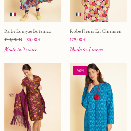
Robe Longue Botanica
Robe Fleurs En Chirimen
Prix
Prix de base
170,00 €
Prix
85,00 €
179,00 €
Made in France
Made in France
-50%