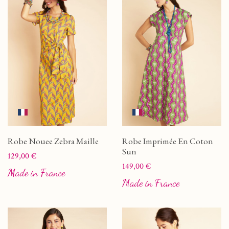
Robe Nouee Zebra Maille
Robe Imprimée En Coton
Sun
Prix
129,00 €
Prix
149,00 €
Made in France
Made in France