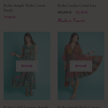
Robe Ample Voile Coton
Robe Cache Coeur Luz
Patch
Prix
Prix de base
185,00 €
92,50 €
Prix
79,00 €
Made in France
ÉPUISÉ
ÉPUISÉ
Robe Col V Longue Ample
Robe Ample Voile Coton