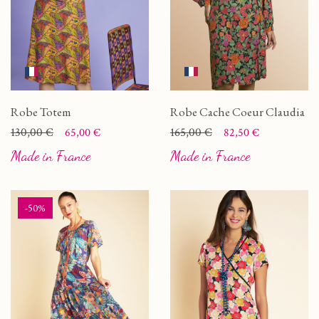
Robe Totem
Robe Cache Coeur Claudia
Prix
Prix de base
130,00 €
Prix
Prix de base
165,00 €
65,00 €
82,50 €
Made in France
Made in France
-50%