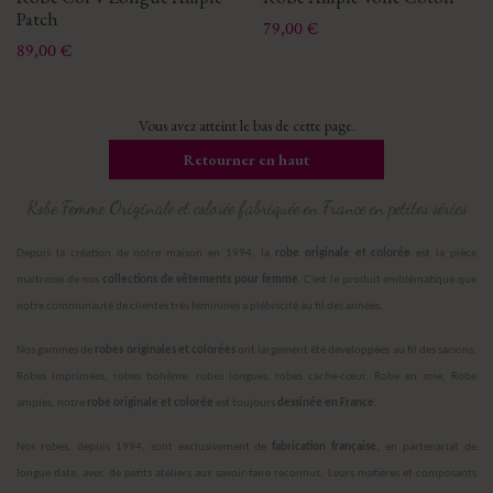
Patch
Prix
79,00 €
Prix
89,00 €
Vous avez atteint le bas de cette page.
Retourner en haut
Robe Femme Originale et colorée fabriquée en France en petites séries
Depuis la création de notre maison en 1994, la
robe originale et colorée
est la pièce
maitresse de nos
collections de vêtements pour femme
. C’est le produit emblématique que
notre communauté de clientes très féminines a plébiscité au fil des années.
Nos gammes de
robes originales et colorées
ont largement été développées au fil des saisons.
Robes Imprimées, robes bohême, robes longues, robes cache-cœur, Robe en soie, Robe
amples, notre
robe originale et colorée
est toujours
dessinée en France.
Nos robes, depuis 1994, sont exclusivement de
fabrication française,
en partenariat de
longue date, avec de petits ateliers aux savoir-faire reconnus. Leurs matières et composants