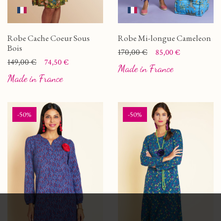
Robe Cache Coeur Sous
Robe Mi-longue Cameleon
Bois
Prix
Prix de base
170,00 €
85,00 €
Prix
Prix de base
149,00 €
74,50 €
Made in France
Made in France
-50%
-50%