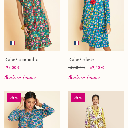
Robe Camomille
Robe Celeste
Prix
Prix
Prix de base
139,00 €
199,00 €
69,50 €
Made in France
Made in France
-50%
-50%