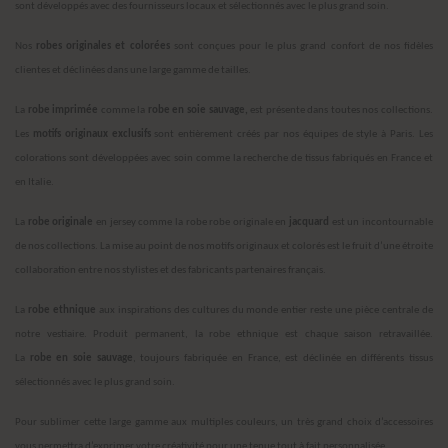
sont développés avec des fournisseurs locaux et sélectionnés avec le plus grand soin.
Nos
robes originales et colorées
sont conçues pour le plus grand confort de nos fidèles
clientes et déclinées dans une large gamme de tailles.
La
robe imprimée
comme la
robe en soie sauvage,
est présente dans toutes nos collections.
Les
motifs originaux exclusifs
sont entièrement créés par nos équipes de style à Paris. Les
colorations sont développées avec soin comme la recherche de tissus fabriqués en France et
en Italie.
La
robe originale
en jersey comme la robe robe originale en
jacquard
est un incontournable
de nos collections. La mise au point de nos motifs originaux et colorés est le fruit d’une étroite
collaboration entre nos stylistes et des fabricants partenaires français.
La
robe ethnique
aux inspirations des cultures du monde entier reste une pièce centrale de
notre vestiaire. Produit permanent, la robe ethnique est chaque saison retravaillée.
La
robe
en soie sauvage
, toujours fabriquée en France, est déclinée en différents tissus
sélectionnés avec le plus grand soin.
Pour sublimer cette large gamme aux multiples couleurs, un très grand choix d’accessoires
vous permettra d’exprimer votre créativité pour une tenue tout à fait personnalisée