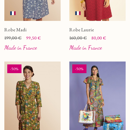
Robe Madi
Robe Laurie
Prix
Prix de base
199,00 €
Prix
Prix de base
160,00 €
99,50 €
80,00 €
Made in France
Made in France
-50%
-50%