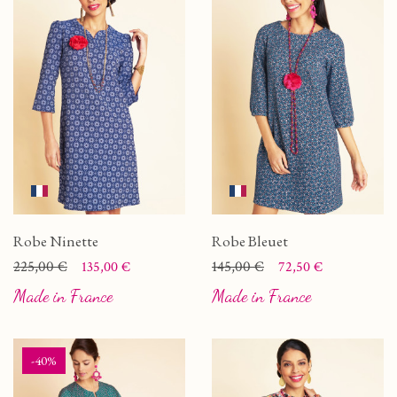
Robe Ninette
Robe Bleuet
Prix
Prix de base
225,00 €
Prix
Prix de base
145,00 €
135,00 €
72,50 €
Made in France
Made in France
-40%