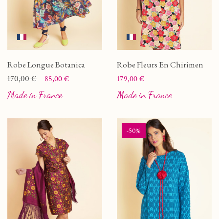
Robe Longue Botanica
Robe Fleurs En Chirimen
Prix
Prix de base
170,00 €
Prix
85,00 €
179,00 €
Made in France
Made in France
-50%