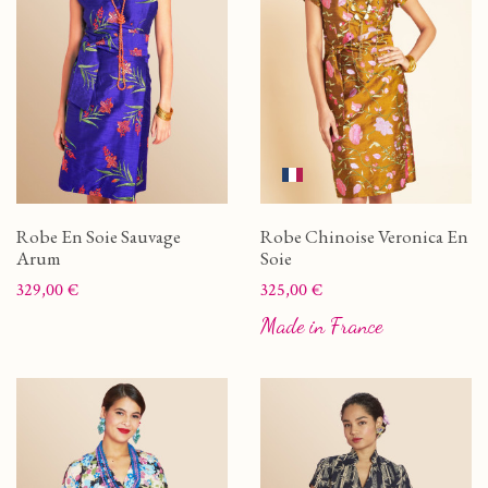
Robe En Soie Sauvage
Robe Chinoise Veronica En
Arum
Soie
Prix
Prix
329,00 €
325,00 €
Made in France