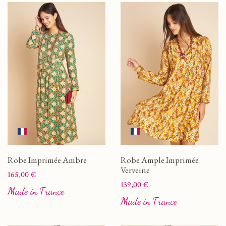
Robe Imprimée Ambre
Robe Ample Imprimée
Verveine
Prix
165,00 €
Prix
139,00 €
Made in France
Made in France