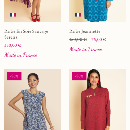
Robe En Soie Sauvage
Robe Jeannette
Serena
Prix
Prix de base
150,00 €
75,00 €
Prix
350,00 €
Made in France
Made in France
-50%
-50%