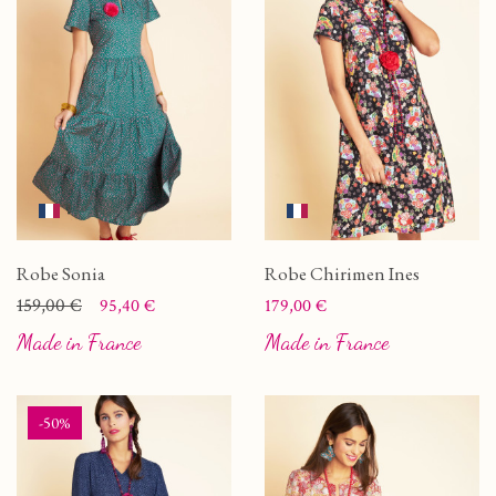
Robe Sonia
Robe Chirimen Ines
Prix
Prix de base
159,00 €
Prix
95,40 €
179,00 €
Made in France
Made in France
-50%