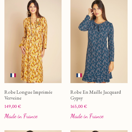
Robe Longue Imprimée
Robe En Maille Jacquard
Verveine
Gypsy
Prix
Prix
149,00 €
165,00 €
Made in France
Made in France