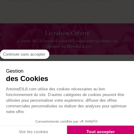
.
Livraison Offerte
A partir de 120 euros d'achat en France métropolitaine via
Colissimo ou Mondial Relay
Continuer sans accepter
Aide
Gestion
des Cookies
La Maison
AntoineEtLili.com utilise des cookies nécessaires au bon
Où nous trouver
fonctionnement du site. D’autres catégories de cookies peuvent être
utilisées pour personnaliser votre expérience, diffuser des offres
commerciales personnalisées ou réaliser des analyses pour optimiser
Suivez-nous
notre offre.
Consentements certifiés par
Site réalisé par Kiwik - Agence PrestaShop
Voir les cookies
Tout accepter