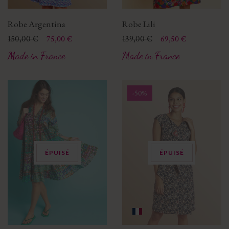
Robe Argentina
Robe Lili
Prix
Prix de base
150,00 €
Prix
Prix de base
139,00 €
75,00 €
69,50 €
Made in France
Made in France
-50%
ÉPUISÉ
ÉPUISÉ