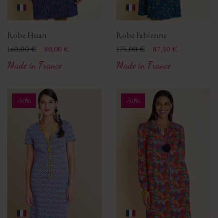
Robe Huan
Robe Fabienne
Prix
Prix de base
160,00 €
Prix
Prix de base
175,00 €
80,00 €
87,50 €
Made in France
Made in France
-50%
-50%