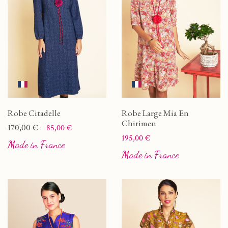
Robe Citadelle
Robe Large Mia En
Chirimen
Prix
Prix de base
170,00 €
85,00 €
Prix
195,00 €
Made in France
Made in France