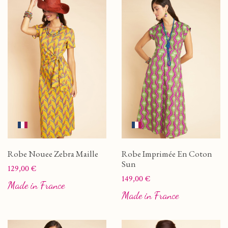
Robe Nouee Zebra Maille
Robe Imprimée En Coton
Sun
Prix
129,00 €
Prix
149,00 €
Made in France
Made in France