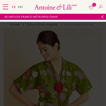
0
FR
EN
'ACHATS EN FRANCE MÉTROPOLITAINE
Accueil
Robe colorée originale
Robe Kimono Lydie