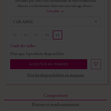
envoûter par cette robe éblouissante au style traditionnel
chinois, confectionnée dans une soie sauvage douce...
Voir plus
CARAMEL
T1
T2
T3
T4
T5
Guide des tailles
Plus que
3
produits disponibles
AJOUTER AU PANIER
Voir les disponibilités en magasin
Composition
Retour et remboursement