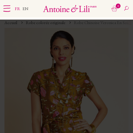
0
FR
EN
Accueil
Robe colorée originale
Robe Chinoise Veronica En Soie