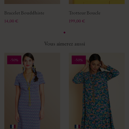
Bracelet Bouddhiste
Trotteur Boucle
Prix
Prix
14,00 €
199,00 €
Vous aimerez aussi
-50%
-50%