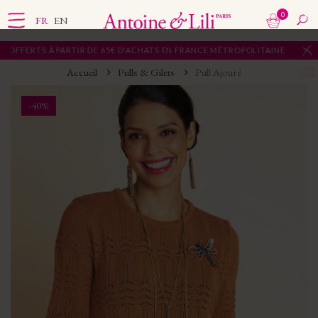
0
FR
EN
PARTIR DE 65€ D'ACHATS EN FRANCE MÉTROPOLITAINE
Accueil
Pulls & Gilets
Pull Ajouré
-40%