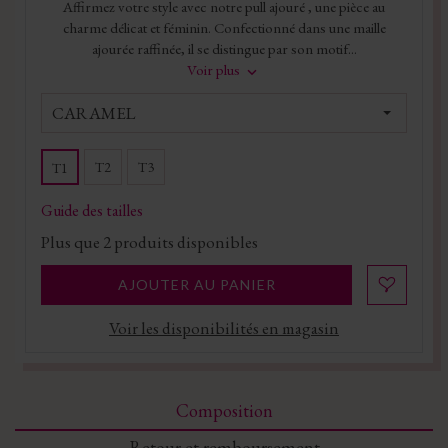
Affirmez votre style avec notre pull ajouré , une pièce au
charme délicat et féminin. Confectionné dans une maille
ajourée raffinée, il se distingue par son motif...
Voir plus
CARAMEL
T2
T3
T1
Guide des tailles
Plus que
2
produits disponibles
AJOUTER AU PANIER
Voir les disponibilités en magasin
Composition
Retour et remboursement