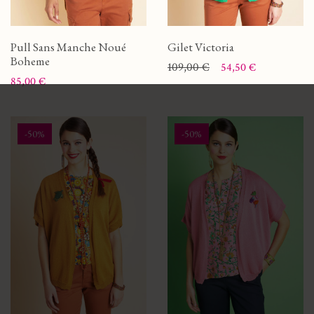
Pull Sans Manche Noué
Gilet Victoria
Boheme
Prix
Prix de base
109,00 €
54,50 €
Prix
85,00 €
-50%
-50%