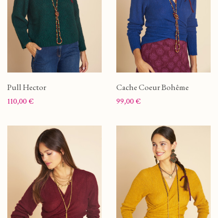
Pull Hector
Cache Coeur Bohême
Prix
Prix
110,00 €
99,00 €