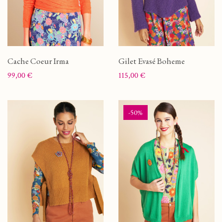
Cache Coeur Irma
Gilet Evasé Boheme
Prix
Prix
99,00 €
115,00 €
-50%