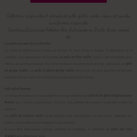
Collection originales et colorées de pulls, gilets, cache-coeurs et poncho
aux formes originales
Créations françaises bohême chic, fabriquées en Italie, hiver comme
été.
La maille au cœur de la collection
La maille se décline sous toutes ses formes. Si vous aimez la finesse, la délicatesse et la
subtilité, vous apprécierez les modèles de
pulls en fine maille
. Ceux-ci seront parfaits pour
l’été ou encore le printemps. Pour être tendance en automne et en hiver, optez pour un
gilet
en grosse maille
. Les
pulls et gilets grosse maille
Antoine et Lili sont douillets et tiennent
parfaitement au chaud. Ils ont été tricotés par des artisans italiens.
Pull coloré femme
La marque Antoine et Lili vous réserve une large collection de
pulls et de gilets originaux pour
femme
aux couleurs audacieuses. De plus, nos palettes de couleurs traversent toutes les
saisons !
Les
pulls de couleur verte
seront parfaits pour une femme à la fois calme, attentive aux
autres, charismatique et privilégiant la paix d’esprit.
Si vous êtes débordante d’ondes positives et d’énergie, la sélection de
pulls aux tons
orangés
sera idéale pour vous.