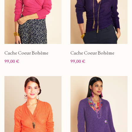
Cache Coeur Bohême
Cache Coeur Bohême
Prix
Prix
99,00 €
99,00 €