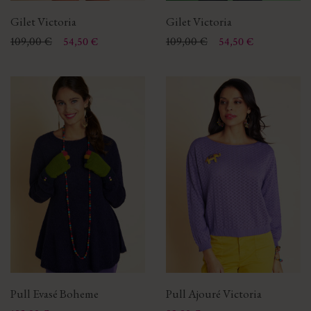
Gilet Victoria
Gilet Victoria
Prix
Prix de base
109,00 €
Prix
Prix de base
109,00 €
54,50 €
54,50 €
Pull Evasé Boheme
Pull Ajouré Victoria