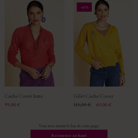
-40%
Cache Coeur Irma
Gilet Cache Coeur
Prix
Prix
Prix de base
115,00 €
99,00 €
69,00 €
Vous avez atteint le bas de cette page.
Retourner en haut