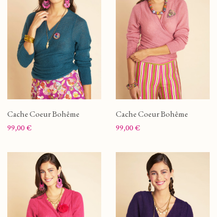
Cache Coeur Bohême
Cache Coeur Bohême
Prix
Prix
99,00 €
99,00 €