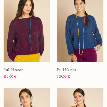
Pull Hector
Pull Hector
Prix
Prix
110,00 €
110,00 €