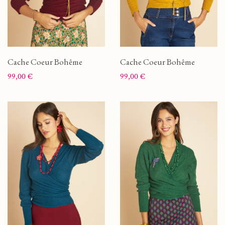
Cache Coeur Bohême
Cache Coeur Bohême
Prix
Prix
99,00 €
99,00 €