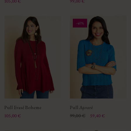
Prix
Prix
105,00 €
99,00 €
-40%
Pull Evasé Boheme
Pull Ajouré
Prix
Prix
Prix de base
99,00 €
105,00 €
59,40 €