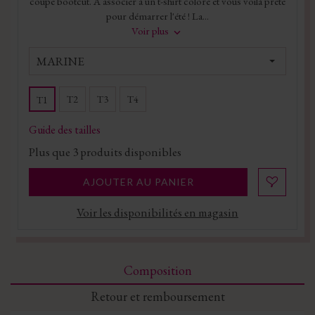
coupe bootcut. A associer à un t-shirt coloré et vous voilà prête
pour démarrer l'été ! La...
Voir plus
MARINE
T2
T3
T4
T1
Guide des tailles
Plus que
3
produits disponibles
AJOUTER AU PANIER
Voir les disponibilités en magasin
Composition
Retour et remboursement