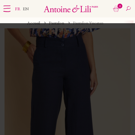
0
FR
EN
Accueil
Pantalon
Pantalon Yucatan