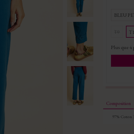
BLEU P
T0
T
Plus que
4
Composition
97% Coton 3