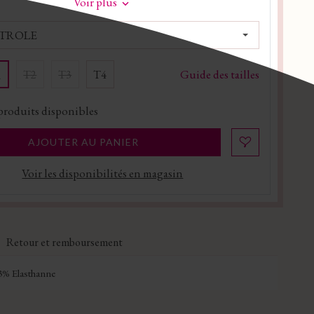
Voir plus
ETROLE
Guide des tailles
T2
T3
T4
1
produits disponibles
AJOUTER AU PANIER
Voir les disponibilités en magasin
Retour et remboursement
% Elasthanne