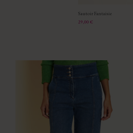
Sautoir Fantaisie
Prix
29,00 €