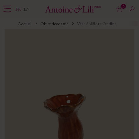
0
FR
EN
Accueil
Objet decoratif
Vase Soliflore Ondine