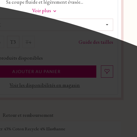
Sa coupe fluide et légèrement évasée...
Voir plus
E
Guide des tailles
2
T3
T4
produits disponibles
AJOUTER AU PANIER
Voir les disponibilités en magasin
Retour et remboursement
er 43% Coton Recycle 4% Elasthanne