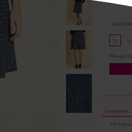
MARIN
T
T1
Plus que
2
Composition
53% Polyest