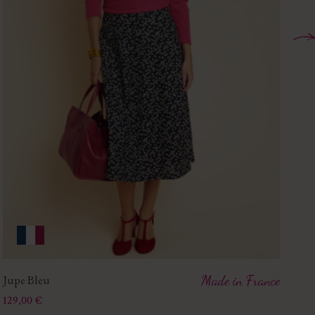
Jupe Bleu
Made in France
Ju
Prix
Pri
129,00 €
89