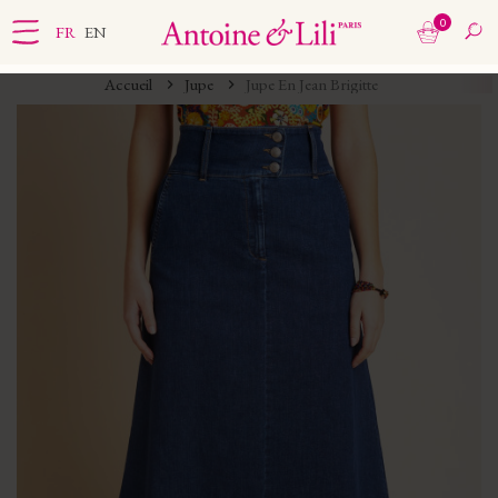
0
FR
EN
Accueil
Jupe
Jupe En Jean Brigitte