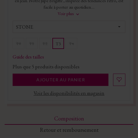
en jean. Notre jupe Brigitte , inspirée des tendances rétro, est
facile à porter au quotidien....
Voir plus
STONE
T0
T1
T2
T4
T3
Guide des tailles
Plus que
5
produits disponibles
AJOUTER AU PANIER
Voir les disponibilités en magasin
Composition
Retour et remboursement