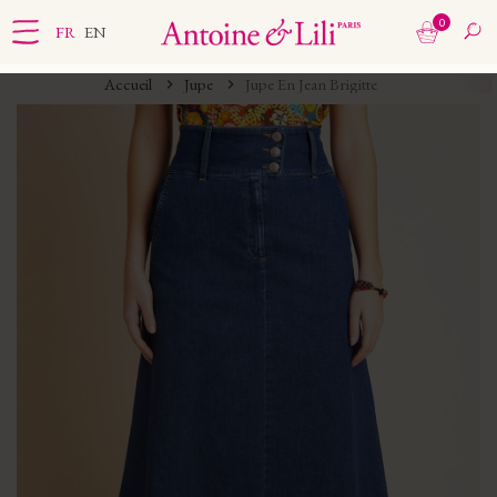
0
FR
EN
Accueil
Jupe
Jupe En Jean Brigitte