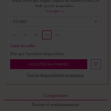
en jean. Notre jupe Brigitte , inspirée des tendances rétro, est
facile à porter au quotidien....
Voir plus
STONE
T0
T1
T2
T4
T3
Guide des tailles
Plus que
5
produits disponibles
AJOUTER AU PANIER
Voir les disponibilités en magasin
Composition
Retour et remboursement