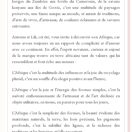
berges du Zambèze aux forêts du Cameroun, de la savane
kenyane aux îles de Gorée, c’est une multitude de paysages
préservés, une faune unique au monde, et autant de traditions,
d’arts de vivre, d’artisanat, de couleurs éclatantes et de saveurs
enivrantes.
Antoine et Lili, cet été, vous invite à découvrir son Afrique, car
nous avons toujours eu un rapport de complicité et d’amour
avec ce continent. En effet, l’esprit novateur, curieux et enjoué
de la marque trouve en terre africaine tant de valeurs qui lui
ressemblent et font écho aux siennes :
L’Afrique c’est la multitude des influences et la joie du recyclage
pluriel, c’est un souffle d’écologie positive avant l’heure,
L’Afrique c’est la joie et l’énergie des formes simples, c’est la
naïveté enthousiasmante de l’artisanat et de l’art déclinée en
objets utilitaires, en tissus, en parures pour tous les jours,
L’Afrique c’est la simplicité des formes, la beauté évidente des
matériaux naturels, la terre, les bois précieux, les pigments
profonds, c’est la subtilité des lignes, et la richesse des
traditions et les histoires qu’elle racontent,