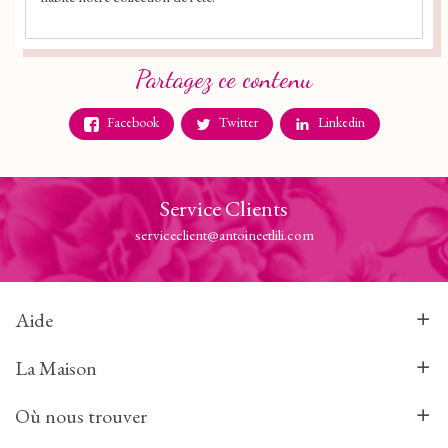
Partagez ce contenu
Facebook
Twitter
Linkedin
Service Clients
serviceclient@antoineetlili.com
Aide
La Maison
Où nous trouver