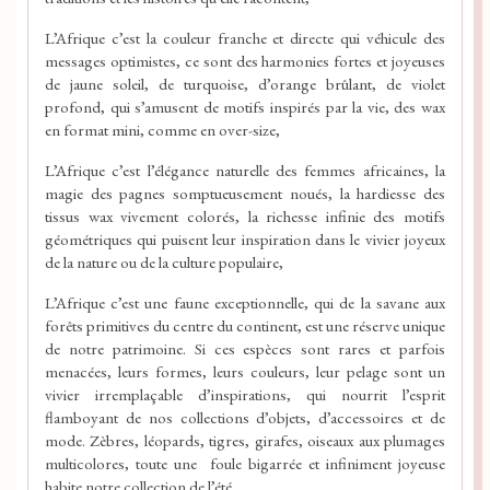
L’Afrique c’est la couleur franche et directe qui véhicule des
messages optimistes, ce sont des harmonies fortes et joyeuses
de jaune soleil, de turquoise, d’orange brûlant, de violet
profond, qui s’amusent de motifs inspirés par la vie, des wax
en format mini, comme en over-size,
L’Afrique c’est l’élégance naturelle des femmes africaines, la
magie des pagnes somptueusement noués, la hardiesse des
tissus wax vivement colorés, la richesse infinie des motifs
géométriques qui puisent leur inspiration dans le vivier joyeux
de la nature ou de la culture populaire,
L’Afrique c’est une faune exceptionnelle, qui de la savane aux
forêts primitives du centre du continent, est une réserve unique
de notre patrimoine. Si ces espèces sont rares et parfois
menacées, leurs formes, leurs couleurs, leur pelage sont un
vivier irremplaçable d’inspirations, qui nourrit l’esprit
flamboyant de nos collections d’objets, d’accessoires et de
mode. Zèbres, léopards, tigres, girafes, oiseaux aux plumages
multicolores, toute une
foule bigarrée et infiniment joyeuse
habite notre collection de l’été.