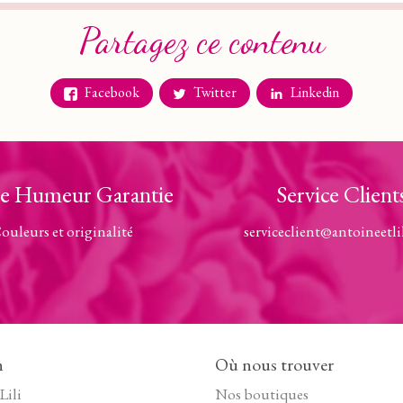
Partagez ce contenu
Facebook
Twitter
Linkedin
e Humeur Garantie
Service Client
ouleurs et originalité
serviceclient@antoineetli
n
Où nous trouver
Lili
Nos boutiques