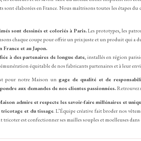
nts sont élaborées en France. Nous maîtrisons toutes les étapes du
més sont dessinés et coloriés à Paris.
Les prototypes, les patro
sons chaque coupe pour offrir un prix juste et un produit qui a du
n France et au Japon.
fiée à des partenaires de longue date
, installés en région par
 rémunération équitable de nos fabricants partenaires et à leur env
e est pour notre Maison un
gage de qualité et de responsabil
épondre aux demandes de nos clientes passionnées.
Retrouvez 
Maison admire et respecte les savoir-faire millénaires et uni
u tricotage et du tissage
. L’Équipe créative fait broder nos vêtem
ait tricoter est confectionner ses mailles souples et moelleuses dans 