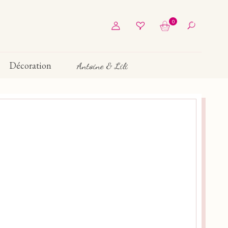
0
Décoration
Antoine & Lili