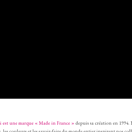
li est une marque « Made in France »
depuis sa création en 1994. 
es, les couleurs et les savoir-faire du monde entier inspirent nos c